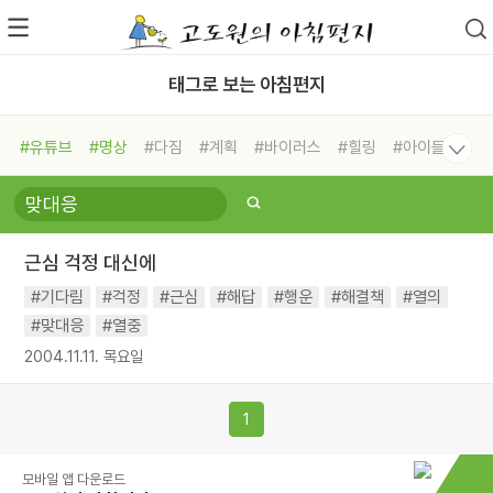
태그로 보는 아침편지
#유튜브
#명상
#다짐
#계획
#바이러스
#힐링
#아이들
#비전캠프
#독서캠프
#삶
#경험
#사람
#도움
#선택
#희망
#나눔
#친구
#링컨학교
#극복
#리더
#위기
근심 걱정 대신에
#독서
#건강
#면역력
#기다림
#걱정
#근심
#해답
#행운
#해결책
#열의
#맞대응
#열중
2004.11.11. 목요일
1
모바일 앱 다운로드