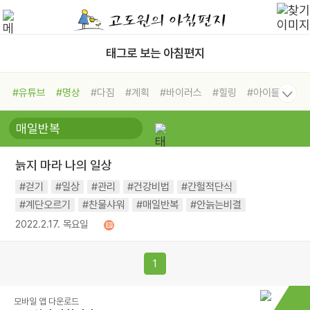
태그로 보는 아침편지
#유튜브
#명상
#다짐
#계획
#바이러스
#힐링
#아이들
#비전캠프
#독서캠프
#삶
#경험
#사람
#도움
#선택
#희망
#나눔
#친구
#링컨학교
#극복
#리더
#위기
늙지 마라 나의 일상
#독서
#건강
#면역력
#걷기
#일상
#관리
#건강비법
#간헐적단식
#계단오르기
#찬물샤워
#매일반복
#안늙는비결
2022.2.17. 목요일
1
모바일 앱 다운로드