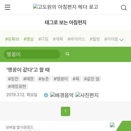
태그로 보는 아침편지
#유튜브
#명상
#다짐
#계획
#바이러스
#힐링
#아이들
#비전캠프
#독서캠프
#삶
#경험
#사람
#도움
#선택
#희망
#나눔
#친구
#링컨학교
#극복
#리더
#위기
'맹꽁이 같다'고 할 때
#독서
#건강
#면역력
#칭찬
#애정
#농촌
#맹꽁이
#욕
#같은 말
#애정표현
2019.3.12. 화요일
1
모바일 앱 다운로드