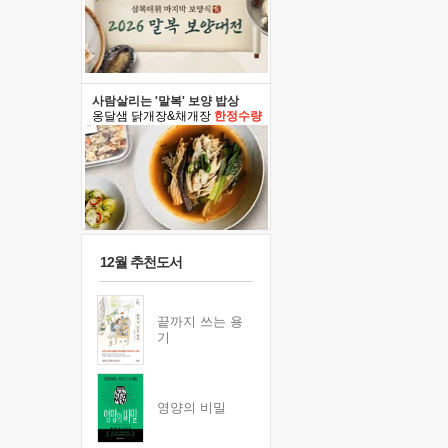
사람살리는 '말복' 보양 밥상
옹달샘 닭개장&채개장
한정수량
12월 추천도서
끝까지 쓰는 용
기
영양의 비밀