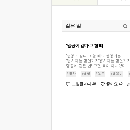
'맹꽁이 같다'고 할 때
'맹꽁이 같다'고 할 때의 맹꽁이는
'맹'하다는 말인가? '꽁'하다는 말인가?
맹꽁이 같은 년! 그건 욕이 아니었다...
#칭찬
#애정
#농촌
#맹꽁이
느낌한마디
좋아요
48
42