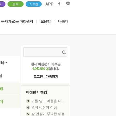
V
솔패
더드림
독자가 쓰는 아침편지
모음방
나눔터
|
|
이러스
현재 아침편지 가족은
4,042,960 명
입니다.
삶
로그인
|
가족되기
망
아침편지 랭킹
귀를 열고 마음을 내어주고
더
영적 성장의 여정
장 건강이 중요한 이유