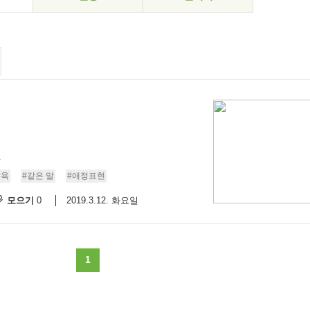
.
#욕
#같은 말
#애정표현
모으기
2019.3.12. 화요일
0
1