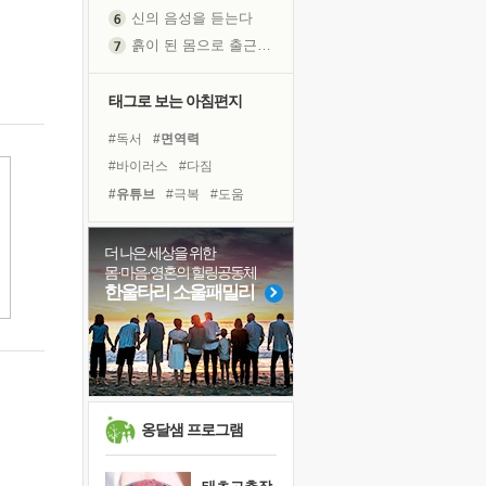
신의 음성을 듣는다
흙이 된 몸으로 출근하는 여자
극과 극의 양 끝단
내가 '나다움'을 찾는 길
태그로 보는 아침편지
피해 갈 수 없는 사건들
#독서
#면역력
처음 손을 잡았던 날
#바이러스
#다짐
꿈이 실제가 되는 것
#유튜브
#극복
#도움
'말 타는 법'을 먼저
#리더
#삶
#경험
#사람
아픈 아버지를 위한 공간 설계
#아이들
#비전캠프
더 나은 세상을 위한
졸업식 사진을 보며
몸·마음·영혼의 힐링공동체
#나눔
#명상
#친구
극심한 변비, 어깨결림, 수면 장애
한울타리 소울패밀리
#힐링
#선택
#계획
보고 싶은 어머니
#링컨학교
#희망
마음이 멈춰 버린 곳
#독서캠프
#건강
#위기
유년 시절의 부산 영도 바다
못된 꼰대들
희망이란
옹달샘 프로그램
'모른다'는 것