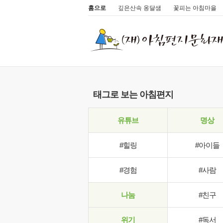
홈으로
깊은산속 옹달샘
꽃피는 아침마을
태그로 보는 아침편지
유튜브
명상
#힐링
#아이들
#경험
#사람
나눔
#친구
위기
#독서