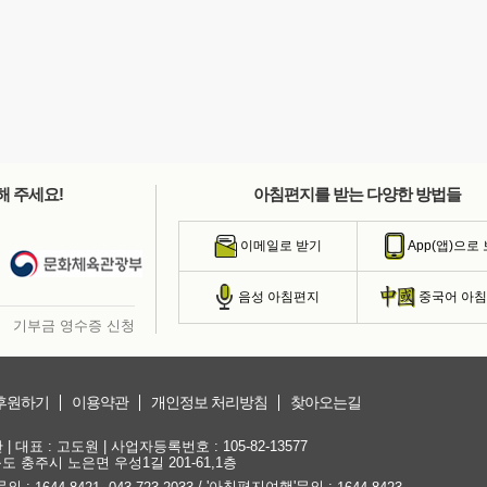
해 주세요!
아침편지를 받는 다양한 방법들
이메일로 받기
App(앱)으로
음성 아침편지
중국어 아
기부금 영수증 신청
후원하기
이용약관
개인정보 처리방침
찾아오는길
대표 : 고도원 | 사업자등록번호 : 105-82-13577
청북도 충주시 노은면 우성1길 201-61,1층
문의 :
,
/ '아침편지여행'문의 :