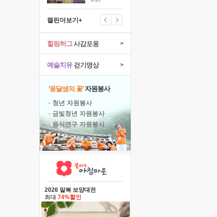
캘린더보기+
힐링허그
사감포옹
>
예술치유
걷기명상
>
'옹달샘의 꽃'
자원봉사
· 청년 자원봉사
· 금빛청년 자원봉사
· 음식연구 자원봉사
2026 말복 보양대전
최대
74%할인