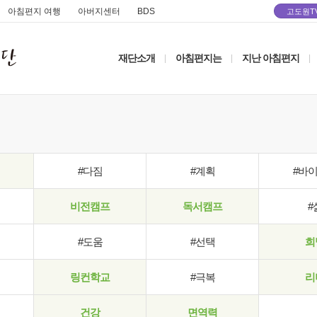
아침편지 여행
아버지센터
BDS
고도원T
재단소개
아침편지는
지난 아침편지
|
|
|
#다짐
#계획
#바
비전캠프
독서캠프
#
#도움
#선택
희
링컨학교
#극복
리
건강
면역력