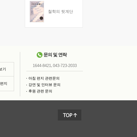
철학의 뒷계단
문의 및 연락
,
1644-8421
043-723-2033
 보기
아침 편지 관련문의
침편지
강연 및 인터뷰 문의
후원 관련 문의