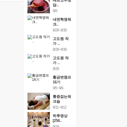
행복한가족
태초고추장
행복한가
여행
담..
여행
24~9/26
8/8
9/24~9/26
건강명상법
내면혁명워
건강명상
..
크..
스..
/9~10/10
8/29~8/30
10/9~10/10
내면혁명워
고도원 작
내면혁명
..
가 ..
크..
/17~10/18
8/29~8/30
10/17~10/18
황금변캠프
고도원 작
황금변캠
7기
가 ..
17기
/30~10/31
8/29
10/30~10/31
통증잡는워
황금변캠프
통증잡는
크숍
16기
크숍
/7~11/8
9/5~9/6
11/7~11/8
내면혁명워
통증잡는워
내면혁명
..
크숍
크..
/12~12/13
9/11~9/12
12/12~12/13
하루명상
[250..
9/19