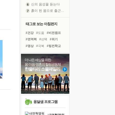
신의 음성을 듣는다
흙이 된 몸으로 출근하는 여자
극과 극의 양 끝단
내가 '나다움'을 찾는 길
태그로 보는 아침편지
피해 갈 수 없는 사건들
#건강
#도움
#비전캠프
처음 손을 잡았던 날
#면역력
#선택
#위기
꿈이 실제가 되는 것
#명상
#극복
#링컨학교
'말 타는 법'을 먼저
#계획
#리더
#독서캠프
졸업식 사진을 보며
#삶
#독서
#나눔
더 나은 세상을 위한
극심한 변비, 어깨결림, 수면 장애
몸·마음·영혼의 힐링공동체
#바이러스
#다짐
아픈 아버지를 위한 공간 설계
한울타리 소울패밀리
#아이들
#힐링
#희망
슬럼프
#사람
#경험
#유튜브
보고 싶은 어머니
#친구
유년 시절의 부산 영도 바다
못된 꼰대들
희망이란
옹달샘 프로그램
'모른다'는 것