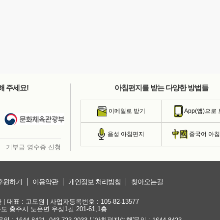
해 주세요!
아침편지를 받는 다양한 방법들
이메일로 받기
App(앱)으로
음성 아침편지
중국어 아
기부금 영수증 신청
후원하기
이용약관
개인정보 처리방침
찾아오는길
대표 : 고도원 | 사업자등록번호 : 105-82-13577
청북도 충주시 노은면 우성1길 201-61,1층
문의 :
,
/ '아침편지여행'문의 :