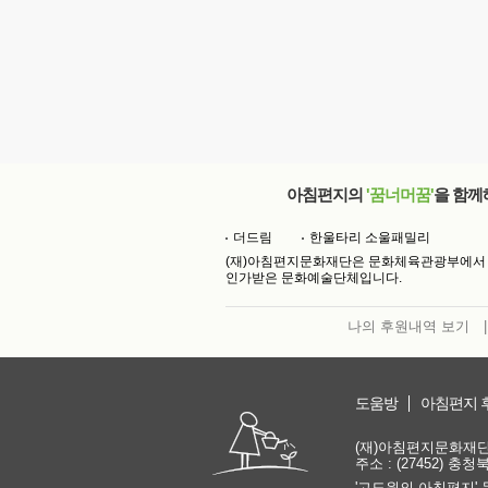
아침편지의
'꿈너머꿈'
을 함께
더드림
한울타리 소울패밀리
(재)아침편지문화재단은 문화체육관광부에서
인가받은 문화예술단체입니다.
나의 후원내역 보기
|
도움방
아침편지 
(재)아침편지문화재단 | 
주소 : (27452) 충
'고도원의 아침편지' 