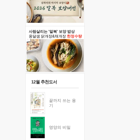
사람살리는 '말복' 보양 밥상
옹달샘 닭개장&채개장
한정수량
12월 추천도서
끝까지 쓰는 용
기
영양의 비밀