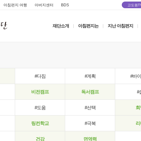
아침편지 여행
아버지센터
BDS
고도원T
재단소개
아침편지는
지난 아침편지
|
|
|
#다짐
#계획
#바
비전캠프
독서캠프
#
#도움
#선택
희
링컨학교
#극복
리
건강
면역력