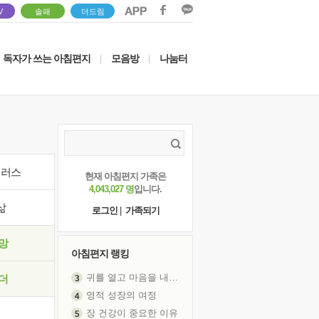
V
솔패
더드림
독자가 쓰는 아침편지
모음방
나눔터
|
|
이러스
현재 아침편지 가족은
4,043,027 명
입니다.
삶
로그인
|
가족되기
망
아침편지 랭킹
귀를 열고 마음을 내어주고
더
영적 성장의 여정
장 건강이 중요한 이유