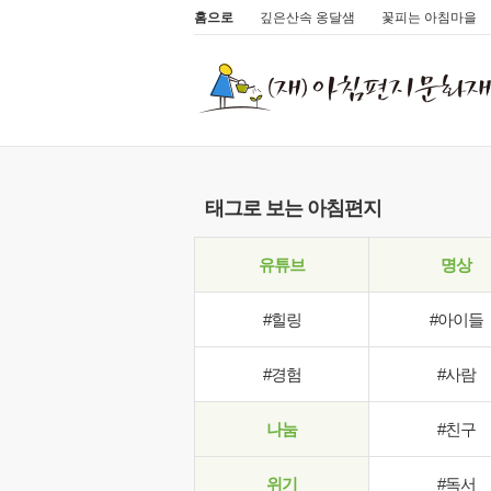
홈으로
깊은산속 옹달샘
꽃피는 아침마을
태그로 보는 아침편지
유튜브
명상
#힐링
#아이들
#경험
#사람
나눔
#친구
위기
#독서