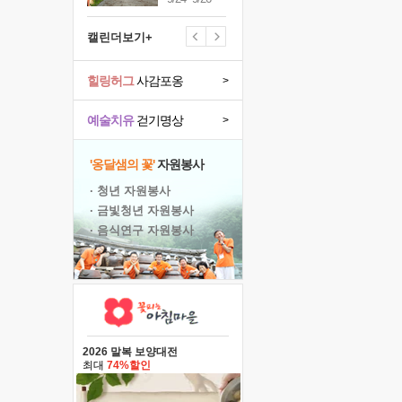
캘린더보기+
힐링허그
사감포옹
>
예술치유
걷기명상
>
'옹달샘의 꽃'
자원봉사
· 청년 자원봉사
· 금빛청년 자원봉사
· 음식연구 자원봉사
2026 말복 보양대전
최대
74%할인