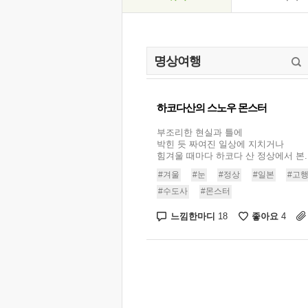
하코다산의 스노우 몬스터
부조리한 현실과 틀에
박힌 듯 짜여진 일상에 지치거나
힘겨울 때마다 하코다 산 정상에서 본..
#겨울
#눈
#정상
#일본
#고
#수도사
#몬스터
느낌한마디
좋아요
18
4