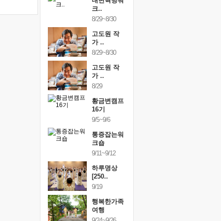
건강명상법
내면혁명워
건강명상
..
크..
스..
/9~10/10
8/29~8/30
10/9~10/10
내면혁명워
고도원 작
내면혁명
..
가 ..
크..
/17~10/18
8/29~8/30
10/17~10/18
황금변캠프
고도원 작
황금변캠
7기
가 ..
17기
/30~10/31
8/29
10/30~10/31
통증잡는워
황금변캠프
통증잡는
크숍
16기
크숍
/7~11/8
9/5~9/6
11/7~11/8
내면혁명워
통증잡는워
내면혁명
..
크숍
크..
/12~12/13
9/11~9/12
12/12~12/13
하루명상
[250..
9/19
행복한가족
여행
9/24~9/26