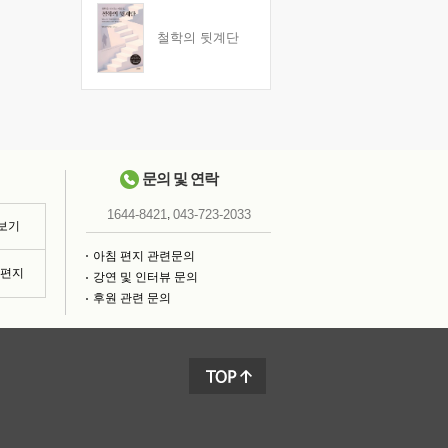
철학의 뒷계단
문의 및 연락
,
1644-8421
043-723-2033
 보기
아침 편지 관련문의
침편지
강연 및 인터뷰 문의
후원 관련 문의