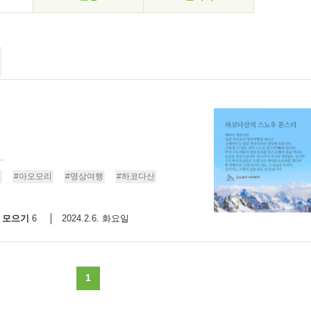
.
행
#아오모리
#명상여행
#하코다산
모으기
2024.2.6. 화요일
6
1