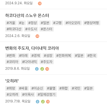
2024.9.24. 화요일
하코다산의 스노우 몬스터
#겨울
#눈
#정상
#일본
#고행
#아오모리
#명상여행
#하코다산
#수도사
#몬스터
2024.2.6. 화요일
변화의 주도자, 다이내믹 코리아
#변화
#미래
#경제
#성장
#전화위복
#일본
#한국
#코리아
#다이내믹
#주도자
2019.8.6. 화요일
'오히려'
#희망
#싸움
#이순신
#불멸
#화합
#국민
#일본
#오히려
#이육사
#일제강점기
2019.7.18. 목요일