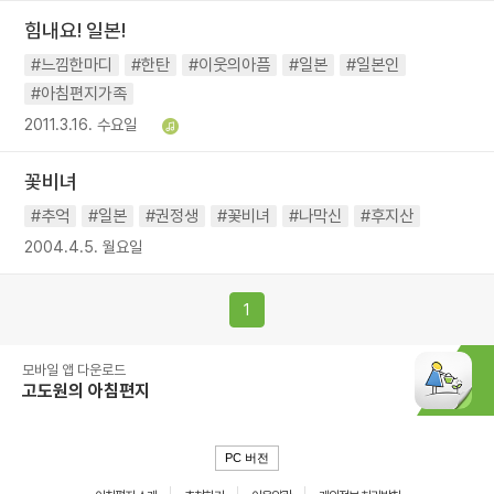
힘내요! 일본!
#느낌한마디
#한탄
#이웃의아픔
#일본
#일본인
#아침편지가족
2011.3.16. 수요일
꽃비녀
#추억
#일본
#권정생
#꽃비녀
#나막신
#후지산
2004.4.5. 월요일
1
모바일 앱 다운로드
고도원의 아침편지
PC 버전