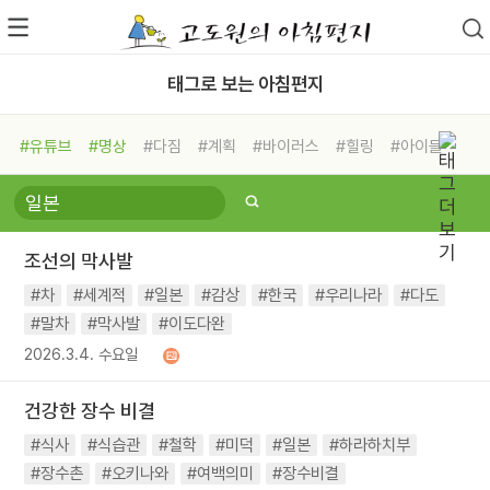
태그로 보는 아침편지
#유튜브
#명상
#다짐
#계획
#바이러스
#힐링
#아이들
#비전캠프
#독서캠프
#삶
#경험
#사람
#도움
#선택
#희망
#나눔
#친구
#링컨학교
#극복
#리더
#위기
조선의 막사발
#독서
#건강
#면역력
#차
#세계적
#일본
#감상
#한국
#우리나라
#다도
#말차
#막사발
#이도다완
2026.3.4. 수요일
건강한 장수 비결
#식사
#식습관
#철학
#미덕
#일본
#하라하치부
#장수촌
#오키나와
#여백의미
#장수비결