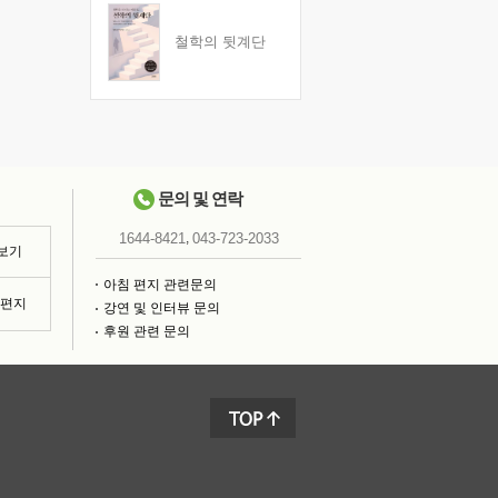
철학의 뒷계단
문의 및 연락
,
1644-8421
043-723-2033
 보기
아침 편지 관련문의
침편지
강연 및 인터뷰 문의
후원 관련 문의