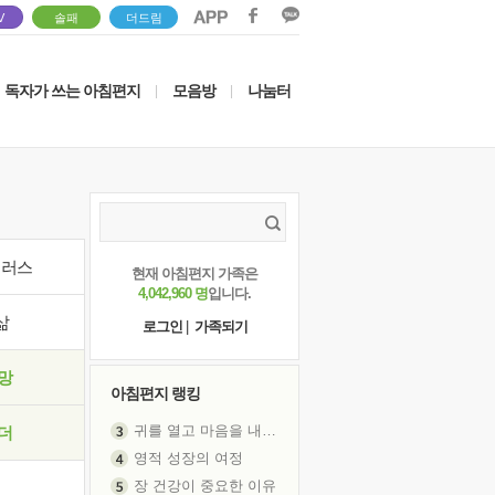
V
솔패
더드림
독자가 쓰는 아침편지
모음방
나눔터
|
|
이러스
현재 아침편지 가족은
4,042,960 명
입니다.
삶
로그인
|
가족되기
망
아침편지 랭킹
귀를 열고 마음을 내어주고
더
영적 성장의 여정
장 건강이 중요한 이유