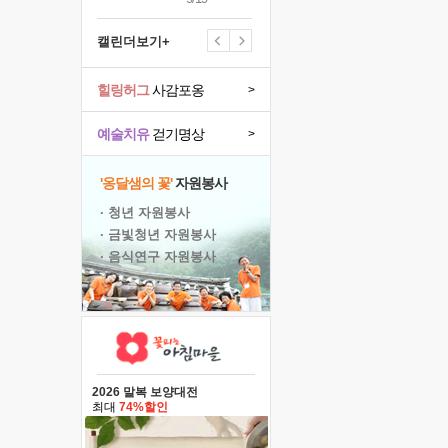
캘린더보기+
힐링허그
사감포옹
>
예술치유
걷기명상
>
'옹달샘의 꽃'
자원봉사
· 청년 자원봉사
· 금빛청년 자원봉사
· 음식연구 자원봉사
2026 말복 보양대전
최대
74%할인