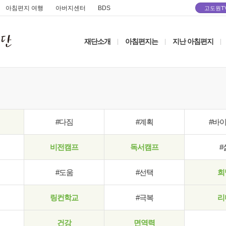
아침편지 여행
아버지센터
BDS
고도원T
재단소개
아침편지는
지난 아침편지
|
|
|
#다짐
#계획
#바
비전캠프
독서캠프
#
#도움
#선택
희
링컨학교
#극복
리
건강
면역력