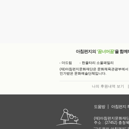
아침편지의
'꿈너머꿈'
을 함께
더드림
한울타리 소울패밀리
(재)아침편지문화재단은 문화체육관광부에서
인가받은 문화예술단체입니다.
나의 후원내역 보기
|
도움방
아침편지 
(재)아침편지문화재단 | 
주소 : (27452) 충
'고도원의 아침편지' 