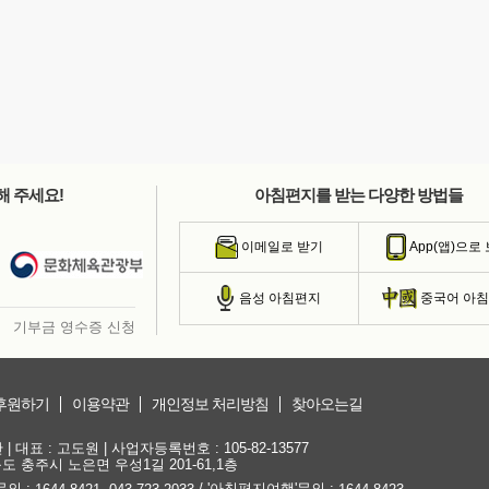
해 주세요!
아침편지를 받는 다양한 방법들
이메일로 받기
App(앱)으로
음성 아침편지
중국어 아
기부금 영수증 신청
후원하기
이용약관
개인정보 처리방침
찾아오는길
대표 : 고도원 | 사업자등록번호 : 105-82-13577
청북도 충주시 노은면 우성1길 201-61,1층
문의 :
,
/ '아침편지여행'문의 :