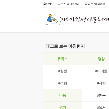
홈으로
깊은산속 옹달샘
꽃피는 아침마을
태그로 보는 아침편지
유튜브
명상
#힐링
#아이들
#경험
#사람
나눔
#친구
위기
#독서