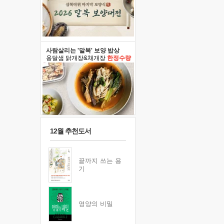
사람살리는 '말복' 보양 밥상
옹달샘 닭개장&채개장
한정수량
12월 추천도서
끝까지 쓰는 용
기
영양의 비밀