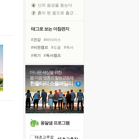
신의 음성을 듣는다
흙이 된 몸으로 출근하는 여자
극과 극의 양 끝단
내가 '나다움'을 찾는 길
태그로 보는 아침편지
피해 갈 수 없는 사건들
#건강
#바이러스
처음 손을 잡았던 날
#비전캠프
#도움
#독서
꿈이 실제가 되는 것
#위기
#독서캠프
'말 타는 법'을 먼저
#링컨학교
#삶
#친구
아픈 아버지를 위한 공간 설계
#아이들
#희망
#선택
더 나은 세상을 위한
졸업식 사진을 보며
몸·마음·영혼의 힐링공동체
#사람
#힐링
#리더
극심한 변비, 어깨결림, 수면 장애
한울타리 소울패밀리
#경험
#나눔
#다짐
보고 싶은 어머니
#면역력
#명상
#극복
마음이 멈춰 버린 곳
#유튜브
#계획
유년 시절의 부산 영도 바다
못된 꼰대들
희망이란
옹달샘 프로그램
'모른다'는 것