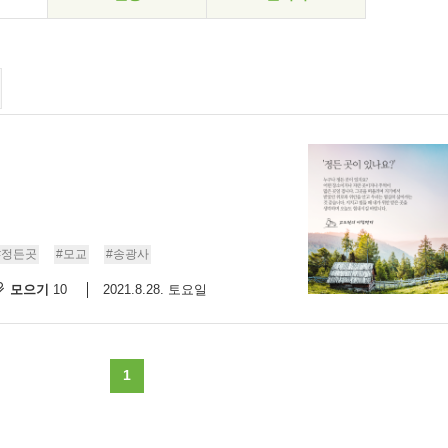
#정든곳
#모교
#송광사
모으기
2021.8.28. 토요일
10
1