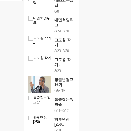
행복한가족
태초고추장
행복한가
여행
담..
여행
24~9/26
8/8
9/24~9/26
건강명상법
내면혁명워
건강명상
..
크..
스..
/9~10/10
8/29~8/30
10/9~10/10
내면혁명워
고도원 작
내면혁명
..
가 ..
크..
/17~10/18
8/29~8/30
10/17~10/18
황금변캠프
고도원 작
황금변캠
7기
가 ..
17기
/30~10/31
8/29
10/30~10/31
통증잡는워
황금변캠프
통증잡는
크숍
16기
크숍
/7~11/8
9/5~9/6
11/7~11/8
내면혁명워
통증잡는워
내면혁명
..
크숍
크..
/12~12/13
9/11~9/12
12/12~12/13
하루명상
[250..
9/19