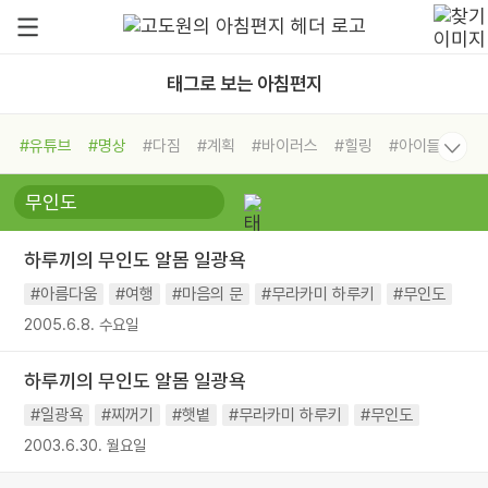
태그로 보는 아침편지
#유튜브
#명상
#다짐
#계획
#바이러스
#힐링
#아이들
#비전캠프
#독서캠프
#삶
#경험
#사람
#도움
#선택
#희망
#나눔
#친구
#링컨학교
#극복
#리더
#위기
하루끼의 무인도 알몸 일광욕
#독서
#건강
#면역력
#아름다움
#여행
#마음의 문
#무라카미 하루키
#무인도
2005.6.8. 수요일
하루끼의 무인도 알몸 일광욕
#일광욕
#찌꺼기
#햇볕
#무라카미 하루키
#무인도
2003.6.30. 월요일