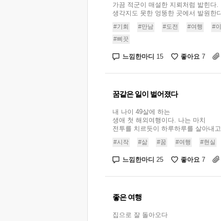
가끔 적군이 매설한 지뢰처럼 밟힌다.
생각지도 못한 엉뚱한 곳에서 발원한다..
#기회
#만남
#도전
#여행
#
#삐끗
느낌한마디
좋아요
15
7
꿈같은 일이 벌어졌다
내 나이 49살에 하는
생애 첫 해외여행이다. 나는 마치
전투를 치르듯이 하루하루를 살아내고 있
#시작
#삶
#꿈
#여행
#현실
느낌한마디
좋아요
25
7
좋은 여행
집으로 잘 돌아오다