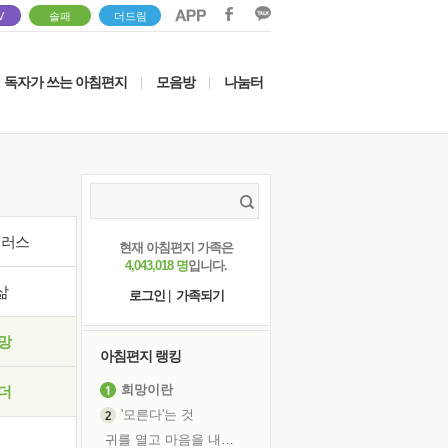
V
솔패
더드림
독자가 쓰는 아침편지
모음방
나눔터
|
|
이러스
현재 아침편지 가족은
4,043,018 명
입니다.
삶
로그인
|
가족되기
망
아침편지 랭킹
희망이란
더
'모른다'는 것
귀를 열고 마음을 내어주고