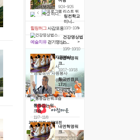
여행
캘린더보기+
9/24~9/26
링컨학교
미니..
힐링허그
사감포옹
10/3~10/5
>
건강명상법
예술치유
걷기명상
>
스..
10/9~10/10
'옹달샘의 꽃'
자원봉사
내면혁명워
크..
· 청년 자원봉사
10/17~10/18
· 금빛청년 자원봉사
황금변캠프
· 음식연구 자원봉사
17기
10/30~10/31
통증잡는워
크숍
11/7~11/8
2026 말복 보양대전
내면혁명워
최대
74%할인
크..
12/12~12/13