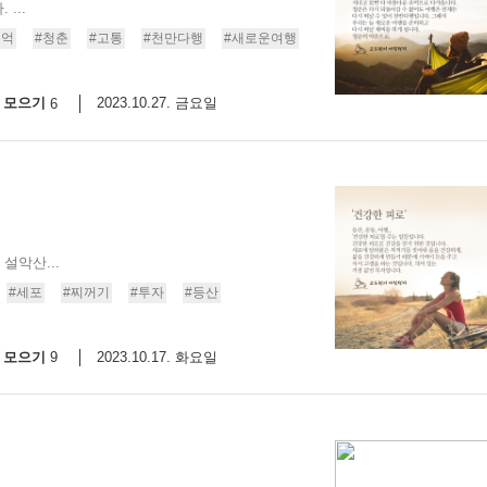
...
추억
#청춘
#고통
#천만다행
#새로운여행
모으기
2023.10.27. 금요일
6
설악산...
#세포
#찌꺼기
#투자
#등산
모으기
2023.10.17. 화요일
9