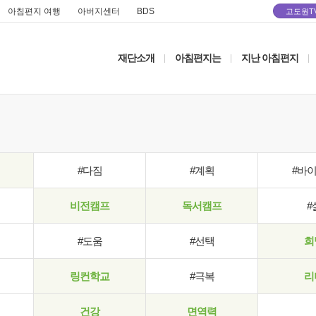
아침편지 여행
아버지센터
BDS
고도원T
재단소개
아침편지는
지난 아침편지
|
|
|
#다짐
#계획
#바
비전캠프
독서캠프
#
#도움
#선택
희
링컨학교
#극복
리
건강
면역력