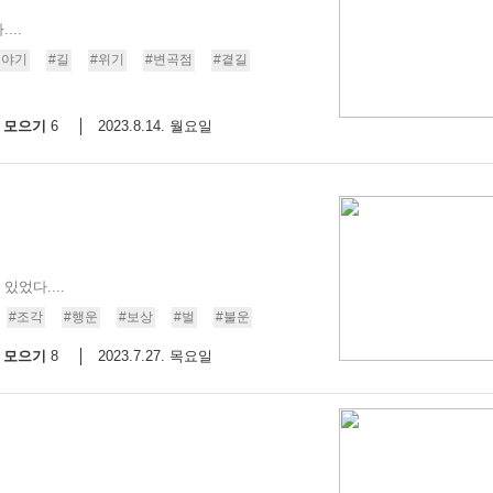
..
이야기
#길
#위기
#변곡점
#곁길
모으기
2023.8.14. 월요일
6
었다....
#조각
#행운
#보상
#벌
#불운
모으기
2023.7.27. 목요일
8