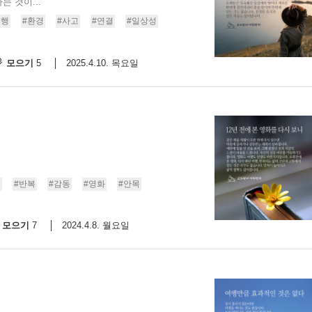
 것이...
여행
#환경
#사고
#연결
#일상성
모으기
2025.4.10. 목요일
5
행
#반복
#감동
#영화
#안목
모으기
2024.4.8. 월요일
7