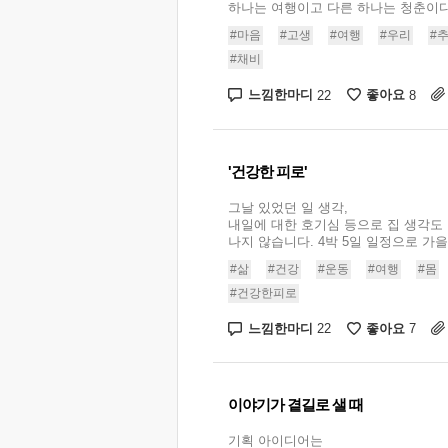
하나는 여행이고 다른 하나는 청춘이다. 
#마음
#고생
#여행
#우리
#
#채비
느낌한마디
좋아요
22
8
'건강한 피로'
그날 있었던 일 생각,
내일에 대한 호기심 등으로 집 생각도
나지 않습니다. 4박 5일 일정으로 가을 
#삶
#건강
#운동
#여행
#몸
#건강한피로
느낌한마디
좋아요
22
7
이야기가 곁길로 샐 때
기획 아이디어는