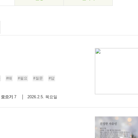
나
#때
#필요
#질문
#답
모으기
2026.2.5. 목요일
7