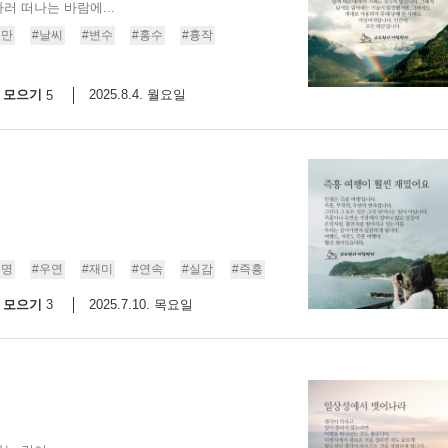
타러 떠나는 바람에...
오만
#날씨
#변수
#홍수
#흉작
모으기
2025.8.4. 월요일
5
운명
#우연
#재미
#연속
#실감
#즉흥
모으기
2025.7.10. 목요일
3