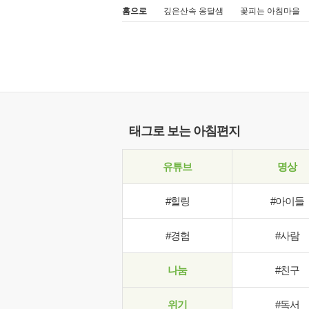
홈으로
깊은산속 옹달샘
꽃피는 아침마을
태그로 보는 아침편지
유튜브
명상
#힐링
#아이들
#경험
#사람
나눔
#친구
위기
#독서