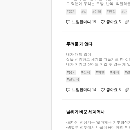
그 덕분에 우리는 모방, 반복, 획일화를.
#용기
#빛
#여행
#인정
#나
느낌한마디
좋아요
19
5
두려울 게 없다
내가 대책 없이
집을 정리하고 세계를 떠돌기로 한 것
내가 지키고 싶어도 지킬 수 없는 게 있
#용기
#선택
#여행
#세계
#
#절망적
느낌한마디
좋아요
14
5
날씨가 바꾼 세계역사
-로마의 전성기는 '로마제국 기후최적기
-워털루 전투에서 나폴레옹이 패한 이유