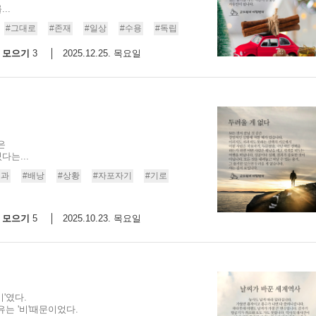
..
#그대로
#존재
#일상
#수용
#독립
모으기
2025.12.25. 목요일
3
은
다는...
결과
#배낭
#상황
#자포자기
#기로
모으기
2025.10.23. 목요일
5
'였다.
는 '비'때문이었다.