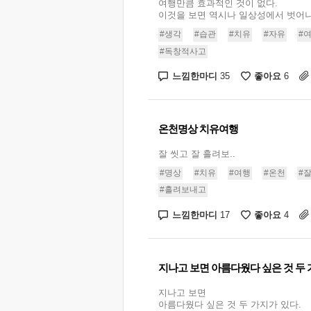
여행만큼 효과적인 것이 없다.
이것을 보면 역시나 일상성에서 벗어나는
#생각
#습관
#치유
#자유
#
#독창적사고
느낌한마디
좋아요
35
6
온천명상 치유여행
잘 씻고 잘 흘려보..
#명상
#치유
#여행
#온천
#
#흘려보내고
느낌한마디
좋아요
17
4
지나고 보면 아름다웠다 싶은 것 두 
지나고 보면
아름다웠다 싶은 것 두 가지가 있다.