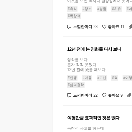
이것을 보면 역시나 일상성에서 벗어나는
#휴식
#창조
#경험
#치유
#
#독창적
느낌한마디
좋아요
23
11
12년 전에 본 영화를 다시 보니
영화를 보다
혼자 킥킥 웃었다.
12년 전에 봤을 때보다...
#인생
#마음
#고난
#책
#여
#삶의철학
느낌한마디
좋아요
22
9
여행만큼 효과적인 것은 없다
독창적 사고를 하는데