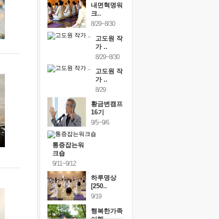
내면혁명워
크..
8/29~8/30
고도원 작
가 ..
8/29~8/30
고도원 작
가 ..
8/29
황금변캠프
16기
9/5~9/6
통증잡는워
크숍
9/11~9/12
하루명상
[250..
9/19
행복한가족