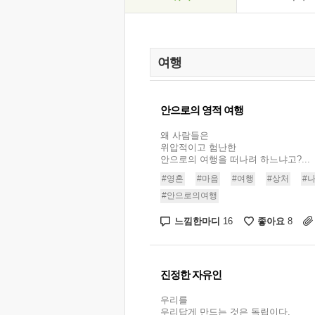
안으로의 영적 여행
왜 사람들은
위압적이고 험난한
안으로의 여행을 떠나려 하느냐고?...
#영혼
#마음
#여행
#상처
#
#안으로의여행
느낌한마디
좋아요
16
8
진정한 자유인
우리를
우리답게 만드는 것은 독립이다.