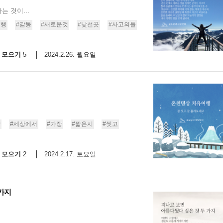
 것이...
여행
#감동
#새로운것
#낯선곳
#사고의틀
모으기
2024.2.26. 월요일
5
잘
#세상에서
#가장
#짧은시
#씻고
모으기
2024.2.17. 토요일
2
가지