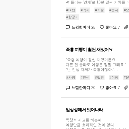
-히틀러는 '안개'로 13분 일찍 기차를 
#여행
#역사
#기술
#농사
#
#항공기
느낌한마디
좋아요
25
7
즉흥 여행이 훨씬 재밌어요
"즉흥 여행이 훨씬 재밌거든요.
다른 건 몰라도 여행은 정말 그래요."
"넌 인생 자체가 즉흥이잖아."...
#사랑
#인생
#필연
#여행
#
느낌한마디
좋아요
20
7
일상성에서 벗어나라
독창적 사고를 하는데
여행만큼 효과적인 것이 없다.