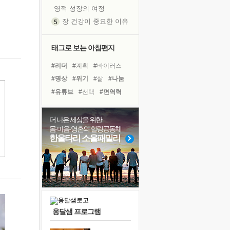
영적 성장의 여정
장 건강이 중요한 이유
신의 음성을 듣는다
흙이 된 몸으로 출근하는 여자
태그로 보는 아침편지
극과 극의 양 끝단
#리더
#계획
#바이러스
내가 '나다움'을 찾는 길
#명상
#위기
#삶
#나눔
피해 갈 수 없는 사건들
#유튜브
#선택
#면역력
처음 손을 잡았던 날
#독서캠프
#건강
꿈이 실제가 되는 것
#링컨학교
#희망
더 나은 세상을 위한
'말 타는 법'을 먼저
몸·마음·영혼의 힐링공동체
#비전캠프
#힐링
#경험
졸업식 사진을 보며
한울타리 소울패밀리
#독서
#사람
#극복
극심한 변비, 어깨결림, 수면 장애
#아이들
#친구
#다짐
아픈 아버지를 위한 공간 설계
#도움
슬럼프
보고 싶은 어머니
유년 시절의 부산 영도 바다
옹달샘 프로그램
못된 꼰대들