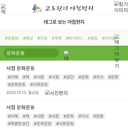
태그로 보는 아침편지
#유튜브
#명상
#다짐
#계획
#바이러스
#힐링
#아이들
#비전캠프
#독서캠프
#삶
#경험
#사람
#도움
#선택
#희망
#나눔
#친구
#링컨학교
#극복
#리더
#위기
서점 문화운동
#독서
#건강
#면역력
#지혜
#책
#사람
#서점
#공간
#문화
#지식
#문명
#문화운동
#사회운동
2025.10.13. 월요일
서점 문화운동
#지혜
#책
#사람
#서점
#문화
#지식
#문명
#특별한공간
#문화운동
#사회운동