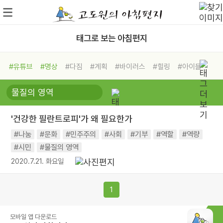
태그로 보는 아침편지
#유튜브
#명상
#다짐
#계획
#바이러스
#힐링
#아이들
#비전캠프
#독서캠프
#삶
#경험
#사람
#도움
#선택
#희망
#나눔
#친구
#링컨학교
#극복
#리더
#위기
'건강한 필란트로피'가 왜 필요한가
#독서
#건강
#면역력
#나눔
#문화
#민주주의
#사회
#기부
#역할
#역량
#시민
#물질의 영역
2020.7.21. 화요일
1
모바일 앱 다운로드