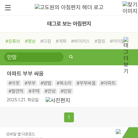
태그로 보는 아침편지
#유튜브
#명상
#다짐
#계획
#바이러스
#힐링
#아이들
#비전캠프
#독서캠프
#삶
#경험
#사람
#도움
#선택
#희망
#나눔
#친구
#링컨학교
#극복
#리더
#위기
아파트 부부 싸움
#독서
#건강
#면역력
#이웃
#부부
#방법
#목소리
#부부싸움
#아파트
#필연적
#주택
#언성
#민망
2025.1.21. 화요일
1
모바일 앱 다운로드