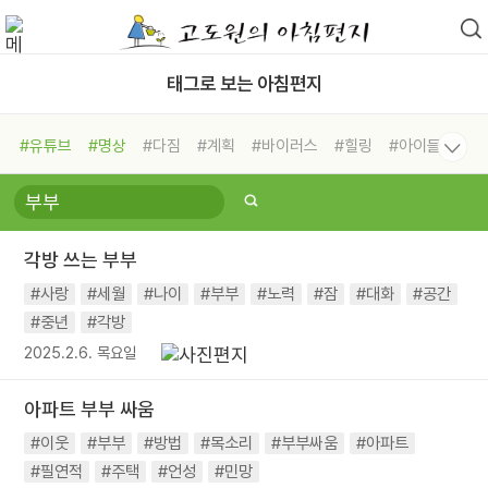
태그로 보는 아침편지
#유튜브
#명상
#다짐
#계획
#바이러스
#힐링
#아이들
#비전캠프
#독서캠프
#삶
#경험
#사람
#도움
#선택
#희망
#나눔
#친구
#링컨학교
#극복
#리더
#위기
각방 쓰는 부부
#독서
#건강
#면역력
#사랑
#세월
#나이
#부부
#노력
#잠
#대화
#공간
#중년
#각방
2025.2.6. 목요일
아파트 부부 싸움
#이웃
#부부
#방법
#목소리
#부부싸움
#아파트
#필연적
#주택
#언성
#민망