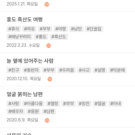
2025.1.21. 화요일
홍도 흑산도 여행
#휴식
#여유
#부부
#여행
#낭만
#단골집
#배낭꾸러미
#홍도
#흑산도
2022.2.23. 수요일
늘 옆에 있어주는 사람
#친구
#동반자
#부부
#두려움
#사고
#실명
#덕분에
2020.12.10. 목요일
얼굴 붉히는 남편
#사랑
#아름다움
#열정
#부부
#칭찬
#얼굴
#아내
#배우자
#응원
#남편
2020.6.9. 화요일