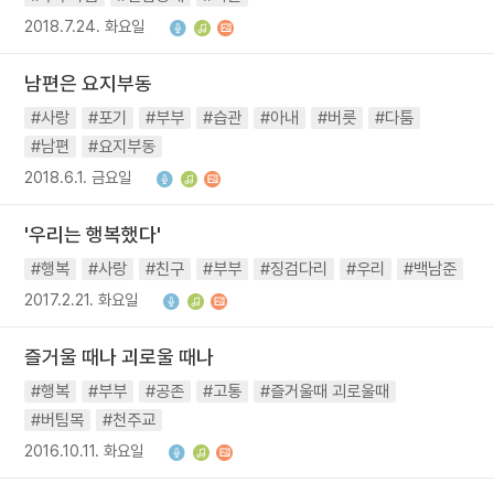
2018.7.24. 화요일
남편은 요지부동
#사랑
#포기
#부부
#습관
#아내
#버릇
#다툼
#남편
#요지부동
2018.6.1. 금요일
'우리는 행복했다'
#행복
#사랑
#친구
#부부
#징검다리
#우리
#백남준
2017.2.21. 화요일
즐거울 때나 괴로울 때나
#행복
#부부
#공존
#고통
#즐거울때 괴로울때
#버팀목
#천주교
2016.10.11. 화요일