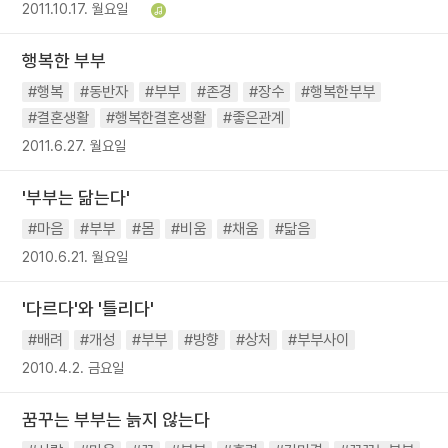
2011.10.17. 월요일
행복한 부부
#행복
#동반자
#부부
#존경
#장수
#행복한부부
#결혼생활
#행복한결혼생활
#좋은관계
2011.6.27. 월요일
'부부는 닮는다'
#마음
#부부
#몸
#비움
#채움
#닮음
2010.6.21. 월요일
'다르다'와 '틀리다'
#배려
#개성
#부부
#방향
#상처
#부부사이
2010.4.2. 금요일
꿈꾸는 부부는 늙지 않는다