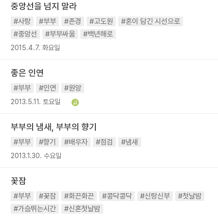
중앙선을 넘지 말라
#사랑
#부부
#존경
#고도원
#혼이 담긴 시선으로
#중앙선
#부부싸움
#백년해로
2015.4.7. 화요일
좋은 인연
#부부
#인연
#원앙
2013.5.11. 토요일
부부의 냄새, 부부의 향기
#부부
#향기
#배우자
#점검
#냄새
2013.1.30. 수요일
꽃잠
#부부
#꽃잠
#화끈화끈
#콩닥콩닥
#신랑신부
#첫날밤
#가슴뛰는시간
#신혼첫날밤