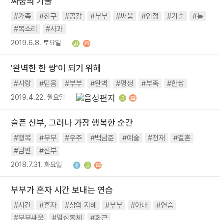
싸움의 기술
#가족
#친구
#공감
#부부
#싸움
#인정
#기술
#틈
#목소리
#사과
2019.6.8. 토요일
'완벽한 한 쌍'이 되기 위해
#사랑
#믿음
#부부
#완벽
#평생
#부족
#한쌍
2019.4.22. 월요일
슬픈 신부, 그러나 가장 행복한 순간
#행복
#부부
#우주
#백남준
#예술
#천재
#결혼
#남편
#신부
2018.7.31. 화요일
부부가 혼자 시간 보내는 연습
#시간
#혼자
#삶의 지혜
#부부
#아내
#연습
#부부싸움
#일심동체
#화근