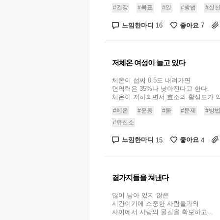
#건강
#목표
#일
#방법
#실
느낌한마디
좋아요
16
7
저체온 여성이 늘고 있다
체온이 섭씨 0.5도 내려가면
면역력은 35%나 낮아진다고 한다.
체온이 저하되면서 효소의 활성도가 약
#체온
#운동
#몸
#문제
#방
#유산소
느낌한마디
좋아요
15
4
곁가지들을 쳐낸다
많이 남아 있지 않은
시간이기에 소중한 사람들과의
사이에서 사랑의 물길을 확보하고...