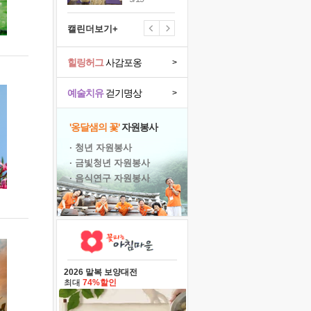
캘린더보기+
힐링허그
사감포옹
>
예술치유
걷기명상
>
'옹달샘의 꽃'
자원봉사
· 청년 자원봉사
· 금빛청년 자원봉사
· 음식연구 자원봉사
2026 말복 보양대전
최대
74%할인