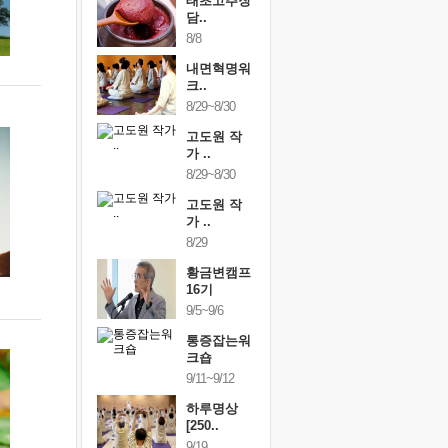
행복한가족
태초고추장
행복한가
여행
담..
여행
24~9/26
8/8
9/24~9/26
건강명상법
내면혁명워
건강명상
..
크..
스..
/9~10/10
8/29~8/30
10/9~10/10
내면혁명워
고도원 작
내면혁명
..
가 ..
크..
/17~10/18
8/29~8/30
10/17~10/18
황금변캠프
고도원 작
황금변캠
7기
가 ..
17기
/30~10/31
8/29
10/30~10/31
통증잡는워
황금변캠프
통증잡는
크숍
16기
크숍
/7~11/8
9/5~9/6
11/7~11/8
내면혁명워
통증잡는워
내면혁명
..
크숍
크..
/12~12/13
9/11~9/12
12/12~12/13
하루명상
[250..
9/19