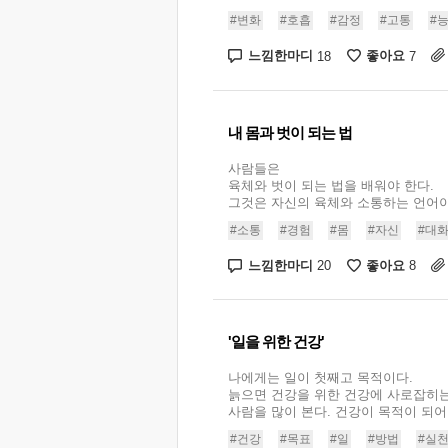
#변화
#호흡
#감정
#고통
#
느낌한마디
좋아요
18
7
내 몸과 벗이 되는 법
사람들은
육체와 벗이 되는 법을 배워야 한다.
그것은 자신의 육체와 소통하는 언어이다
#소통
#경험
#몸
#자신
#대
느낌한마디
좋아요
20
8
'일을 위한 건강'
나에게는 일이 첫째고 목적이다.
늙으면 건강을 위한 건강에 사로잡히
사람을 많이 본다. 건강이 목적이 되어버
#건강
#목표
#일
#방법
#실