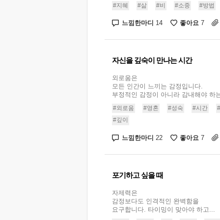
#지혜
#삶
#비
#소중
#방법
느낌한마디
좋아요
14
7
자신을 깊숙이 만나는 시간
외로움은
모든 인간이 느끼는 감정입니다.
부정적인 감정이 아니라 감내해야 하는.
#외로움
#영혼
#성숙
#시간
#깊이
느낌한마디
좋아요
22
7
포기하고 싶을 때
자제력은
감정보다도 인격적인 완벽함을
요구합니다. 타이밍이 맞아야 하고...