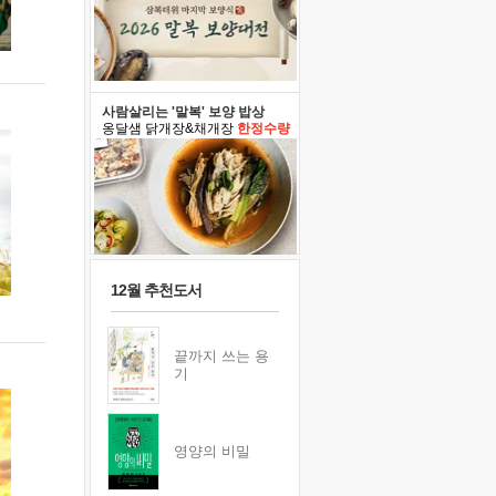
사람살리는 '말복' 보양 밥상
옹달샘 닭개장&채개장
한정수량
12월 추천도서
끝까지 쓰는 용
기
영양의 비밀