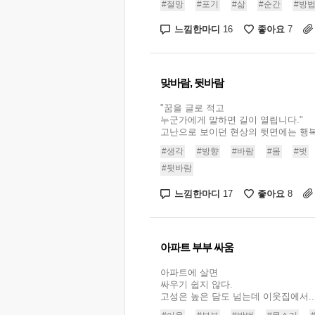
#절망
#포기
#삶
#순간
#방
느낌한마디
좋아요
16
7
맞바람, 뒷바람
"꿈을 글로 적고
누군가에게 말하면 길이 열립니다."
고난으로 보이던 현상의 뒷면에는 행복이
#생각
#방향
#바람
#몸
#벗
#뒷바람
느낌한마디
좋아요
17
8
아파트 부부 싸움
아파트에 살면
싸우기 쉽지 않다.
고성은 높은 담도 넘는데 이웃집에서..