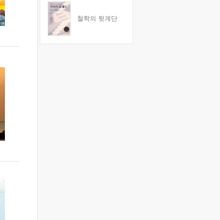
철학의 뒷계단