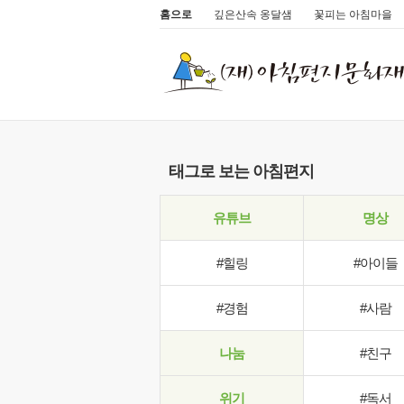
홈으로
깊은산속 옹달샘
꽃피는 아침마을
태그로 보는 아침편지
유튜브
명상
#힐링
#아이들
#경험
#사람
나눔
#친구
위기
#독서