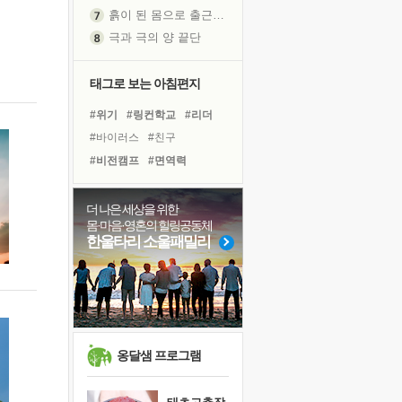
흙이 된 몸으로 출근하는 여자
극과 극의 양 끝단
내가 '나다움'을 찾는 길
피해 갈 수 없는 사건들
태그로 보는 아침편지
처음 손을 잡았던 날
#위기
#링컨학교
#리더
꿈이 실제가 되는 것
#바이러스
#친구
'말 타는 법'을 먼저
#비전캠프
#면역력
졸업식 사진을 보며
#독서
#경험
#희망
아픈 아버지를 위한 공간 설계
#독서캠프
#나눔
#건강
더 나은 세상을 위한
극심한 변비, 어깨결림, 수면 장애
몸·마음·영혼의 힐링공동체
#삶
#선택
#사람
슬럼프
한울타리 소울패밀리
#아이들
#유튜브
#도움
보고 싶은 어머니
#극복
#계획
#다짐
유년 시절의 부산 영도 바다
#힐링
#명상
못된 꼰대들
희망이란
'모른다'는 것
옹달샘 프로그램
귀를 열고 마음을 내어주고
영적 성장의 여정