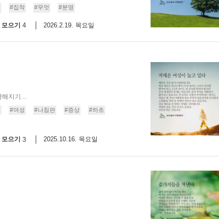
천
#집착
#무엇
#분명
9/
모으기
2026.2.19. 목요일
4
스
10
크
10
해지기...
1
법
#여성
#나침판
#증상
#하초
10
모으기
2025.10.16. 목요일
3
11
크
12