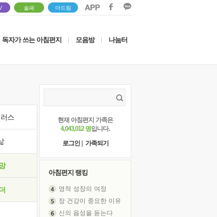
V
솔패
더드림
독자가 쓰는 아침편지
모음방
나눔터
|
|
이러스
현재 아침편지 가족은
4,043,012 명
입니다.
삶
로그인
|
가족되기
망
아침편지 랭킹
영적 성장의 여정
더
장 건강이 중요한 이유
신의 음성을 듣는다