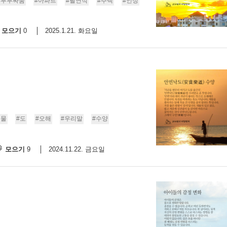
#부부싸움
#아파트
#필연적
#주택
#언성
모으기
2025.1.21. 화요일
0
재물
#도
#오해
#우리말
#수양
모으기
2024.11.22. 금요일
9