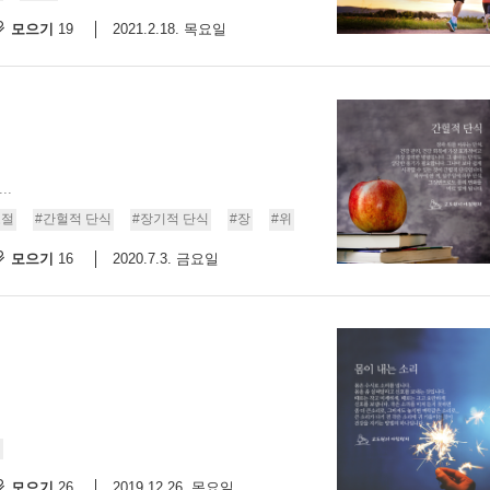
모으기
2021.2.18. 목요일
19
..
조절
#간헐적 단식
#장기적 단식
#장
#위
모으기
2020.7.3. 금요일
16
법
모으기
2019.12.26. 목요일
26