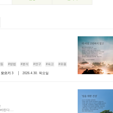
갈등
#방법
#분석
#연구
#숙고
#유용
모으기
2026.4.30. 목요일
3
는
린다....