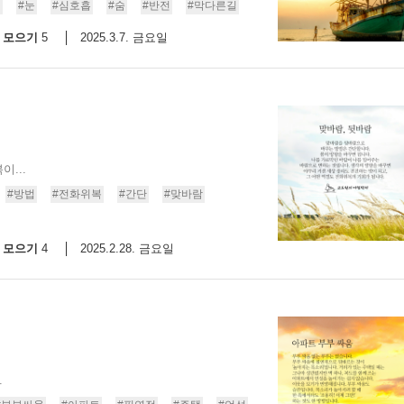
법
#눈
#심호흡
#숨
#반전
#막다른길
모으기
2025.3.7. 금요일
5
...
#방법
#전화위복
#간단
#맞바람
모으기
2025.2.28. 금요일
4
.