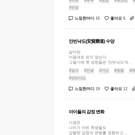
#이웃
#부부
#방법
#목소리
#민망
느낌한마디
좋아요
15
6
안빈낙도(安貧樂道) 수양
삶이란
마음대로 되지 않는다.
그렇기에 옛 성현들은 '안빈낙도'의...
#감사
#인생
#가난
#방법
#
#안빈낙도
느낌한마디
좋아요
19
12
아이들의 감정 변화
가끔은
나이가 어린 학생들도
강렬한 감정의 변화를 경험하고...