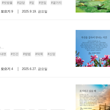
#빗방울
#감당
#잎
#연잎
#곁가지
모으기
2025.9.19. 금요일
9
..
#내면
#인간
#방법
#덕목
#신앙
모으기
2025.6.27. 금요일
4