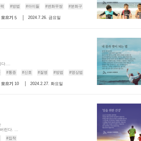
능력
#방법
#아이들
#변화무쌍
#분화구
모으기
2024.7.26. 금요일
5
....
화
#통증
#신호
#질병
#방법
#명상법
모으기
2024.2.27. 화요일
10
는
린다. ...
천
#집착