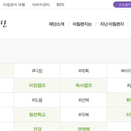
아침편지 여행
아버지센터
BDS
고도원T
재단소개
아침편지는
지난 아침편지
|
|
|
#다짐
#계획
#바
비전캠프
독서캠프
#
#도움
#선택
희
링컨학교
#극복
리
건강
면역력