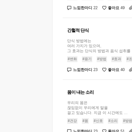
느낌한마디
좋아요
22
49
간헐적 단식
단식 방법에는
여러 가지가 있으며,
그 효과는 단식의 방법과 음식 섭취를 .
#변화
#용기
#방법
#효과
#
느낌한마디
좋아요
23
40
몸이 내는 소리
우리의 몸은
끊임없이 우리에게 말을
걸고 있습니다. 지금 이 시간에도 ...
#건강
#몸
#신호
#소리
#방
느낌한마디
좋아요
23
51