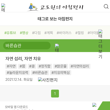
태그로 보는 아침편지
#유튜브
#명상
#다짐
#계획
#바이러스
#힐링
#아이들
#비전캠프
#독서캠프
#삶
#경험
#사람
#도움
#선택
#희망
#나눔
#친구
#링컨학교
#극복
#리더
#위기
자연 섭리, 자연 치유
#독서
#건강
#면역력
#자연
#몸
#콩
#정직함
#맑은물
#자연의섭리
#놀라운치유력
#바른습관
#치유의핵심
2021.12.14. 화요일
1
모바일 앱 다운로드