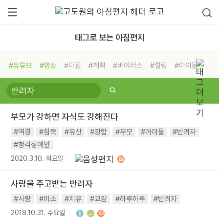
태그로 보는 아침편지
#유튜브
#명상
#다짐
#계획
#바이러스
#힐링
#아이들
#비전캠프
#독서캠프
#삶
#경험
#사람
#도움
#선택
#희망
#나눔
#친구
#링컨학교
#극복
#리더
#위기
부모가 강하면 자식도 강해진다
#독서
#건강
#면역력
#역경
#침묵
#유산
#강함
#부모
#아이들
#반려자
#청각장애인
2020.3.10. 화요일
사랑을 주고받는 반려자
#사랑
#미소
#치유
#교감
#하루하루
#반려자
2018.10.31. 수요일