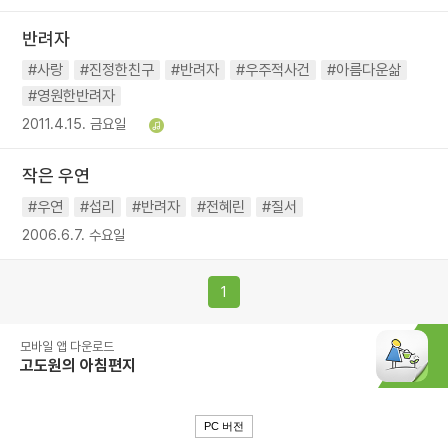
반려자
#사랑
#진정한친구
#반려자
#우주적사건
#아름다운삶
#영원한반려자
2011.4.15. 금요일
작은 우연
#우연
#섭리
#반려자
#전혜린
#질서
2006.6.7. 수요일
1
모바일 앱 다운로드
고도원의 아침편지
PC 버전