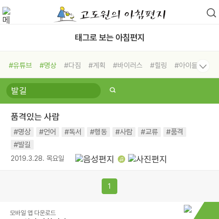
태그로 보는 아침편지
#유튜브
#명상
#다짐
#계획
#바이러스
#힐링
#아이들
#비전캠프
#독서캠프
#삶
#경험
#사람
#도움
#선택
#희망
#나눔
#친구
#링컨학교
#극복
#리더
#위기
품격있는 사람
#독서
#건강
#면역력
#명상
#언어
#독서
#행동
#사람
#교류
#품격
#발길
2019.3.28. 목요일
1
모바일 앱 다운로드