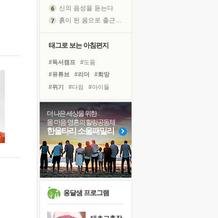
흙이 된 몸으로 출근하는 여자
극과 극의 양 끝단
내가 '나다움'을 찾는 길
피해 갈 수 없는 사건들
태그로 보는 아침편지
처음 손을 잡았던 날
#독서캠프
#도움
꿈이 실제가 되는 것
#유튜브
#리더
#희망
'말 타는 법'을 먼저
#위기
#다짐
#아이들
졸업식 사진을 보며
#링컨학교
#독서
#선택
아픈 아버지를 위한 공간 설계
#바이러스
#친구
#건강
더 나은 세상을 위한
극심한 변비, 어깨결림, 수면 장애
몸·마음·영혼의 힐링공동체
#삶
#사람
#힐링
#경험
보고 싶은 어머니
한울타리 소울패밀리
#비전캠프
#계획
유년 시절의 부산 영도 바다
#면역력
#나눔
#극복
못된 꼰대들
#명상
거울 속의 나
희망이란
'모른다'는 것
옹달샘 프로그램
귀를 열고 마음을 내어주고