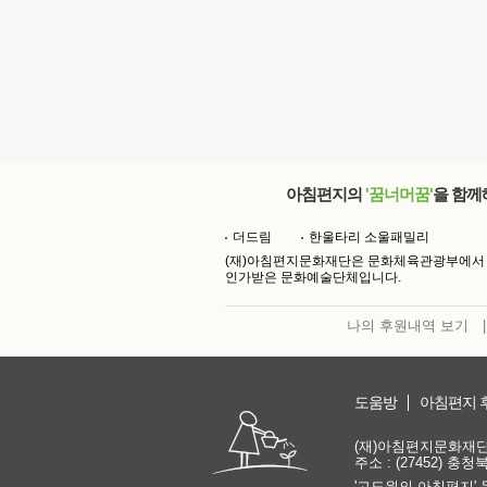
아침편지의
'꿈너머꿈'
을 함께
더드림
한울타리 소울패밀리
(재)아침편지문화재단은 문화체육관광부에서
인가받은 문화예술단체입니다.
나의 후원내역 보기
|
도움방
아침편지 
(재)아침편지문화재단 | 
주소 : (27452) 충
'고도원의 아침편지' 