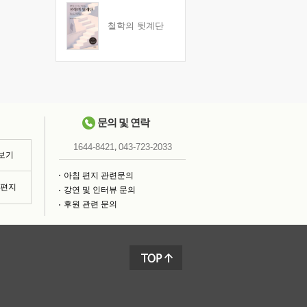
철학의 뒷계단
문의 및 연락
,
1644-8421
043-723-2033
 보기
아침 편지 관련문의
침편지
강연 및 인터뷰 문의
후원 관련 문의