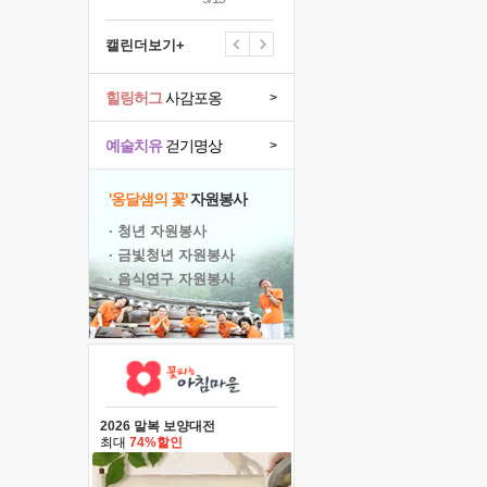
캘린더보기+
힐링허그
사감포옹
>
예술치유
걷기명상
>
'옹달샘의 꽃'
자원봉사
· 청년 자원봉사
· 금빛청년 자원봉사
· 음식연구 자원봉사
2026 말복 보양대전
최대
74%할인