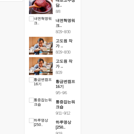
행복한가족
태초고추장
행복한가
여행
담..
여행
24~9/26
8/8
9/24~9/26
건강명상법
내면혁명워
건강명상
..
크..
스..
/9~10/10
8/29~8/30
10/9~10/10
내면혁명워
고도원 작
내면혁명
..
가 ..
크..
/17~10/18
8/29~8/30
10/17~10/18
황금변캠프
고도원 작
황금변캠
7기
가 ..
17기
/30~10/31
8/29
10/30~10/31
통증잡는워
황금변캠프
통증잡는
크숍
16기
크숍
/7~11/8
9/5~9/6
11/7~11/8
내면혁명워
통증잡는워
내면혁명
..
크숍
크..
/12~12/13
9/11~9/12
12/12~12/13
하루명상
[250..
9/19