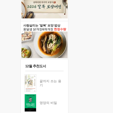
사람살리는 '말복' 보양 밥상
옹달샘 닭개장&채개장
한정수량
12월 추천도서
끝까지 쓰는 용
기
영양의 비밀