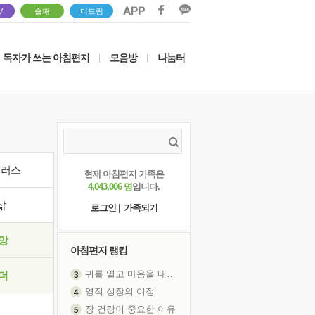
V
솔패
더드림
독자가 쓰는 아침편지
모음방
나눔터
|
|
이러스
현재 아침편지 가족은
4,043,006 명
입니다.
삶
로그인
|
가족되기
망
아침편지 랭킹
귀를 열고 마음을 내어주고
영적 성장의 여정
더
장 건강이 중요한 이유
신의 음성을 듣는다