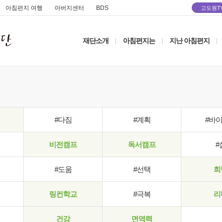
아침편지 여행
아버지센터
BDS
고도원T
재단소개
아침편지는
지난 아침편지
|
|
|
#다짐
#계획
#바
비전캠프
독서캠프
#
#도움
#선택
희
링컨학교
#극복
리
건강
면역력