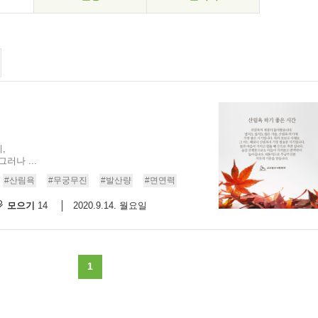
,
러나 ...
#산림욕
#무궁무진
#발산량
#면연력
모으기
2020.9.14. 월요일
14
1