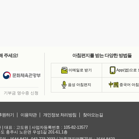
해 주세요!
아침편지를 받는 다양한 방법들
이메일로 받기
App(앱)으로
음성 아침편지
중국어 아
기부금 영수증 신청
후원하기
이용약관
개인정보 처리방침
찾아오는길
대표 : 고도원 | 사업자등록번호 : 105-82-13577
청북도 충주시 노은면 우성1길 201-61,1층
문의 :
,
/ '아침편지여행'문의 :