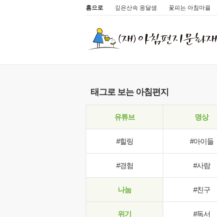
홈으로
깊은산속 옹달샘
꽃피는 아침마을
태그로 보는 아침편지
유튜브
명상
#힐링
#아이들
#경험
#사람
나눔
#친구
위기
#독서