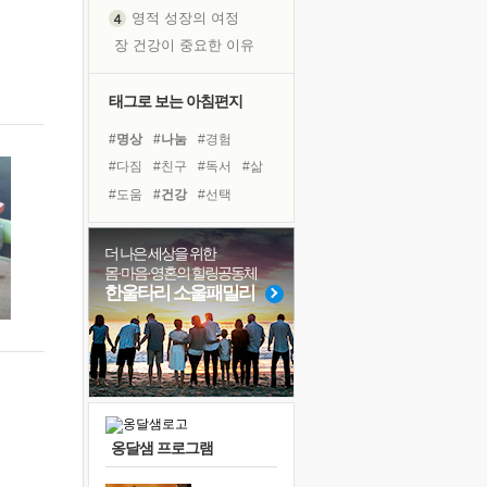
영적 성장의 여정
장 건강이 중요한 이유
신의 음성을 듣는다
흙이 된 몸으로 출근하는 여자
태그로 보는 아침편지
극과 극의 양 끝단
#명상
#나눔
#경험
내가 '나다움'을 찾는 길
#다짐
#친구
#독서
#삶
피해 갈 수 없는 사건들
#도움
#건강
#선택
처음 손을 잡았던 날
#극복
#유튜브
꿈이 실제가 되는 것
#독서캠프
#아이들
더 나은 세상을 위한
'말 타는 법'을 먼저
몸·마음·영혼의 힐링공동체
#힐링
#비전캠프
#위기
졸업식 사진을 보며
한울타리 소울패밀리
#사람
#계획
#바이러스
극심한 변비, 어깨결림, 수면 장애
#링컨학교
#면역력
아픈 아버지를 위한 공간 설계
#리더
#희망
슬럼프
보고 싶은 어머니
유년 시절의 부산 영도 바다
옹달샘 프로그램
못된 꼰대들