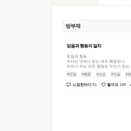
믿음과 행동의 일치
믿음과 행동.
우리는 언제나 믿는 대로 행동한다.
우리가 하는 모든 행동은 우리가 믿는 .
#믿음
#행동
#건강
#진실
#
느낌한마디
좋아요
61
249