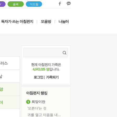
V
솔패
더드림
독자가 쓰는 아침편지
모음방
나눔터
|
|
이러스
현재 아침편지 가족은
4,043,026 명
입니다.
삶
로그인
|
가족되기
망
아침편지 랭킹
희망이란
더
'모른다'는 것
귀를 열고 마음을 내어주고