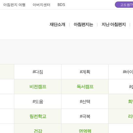
아침편지 여행
아버지센터
BDS
고도원T
재단소개
아침편지는
지난 아침편지
|
|
|
#다짐
#계획
#바
비전캠프
독서캠프
#
#도움
#선택
희
링컨학교
#극복
리
건강
면역력