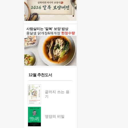
사람살리는 '말복' 보양 밥상
옹달샘 닭개장&채개장
한정수량
12월 추천도서
끝까지 쓰는 용
기
영양의 비밀