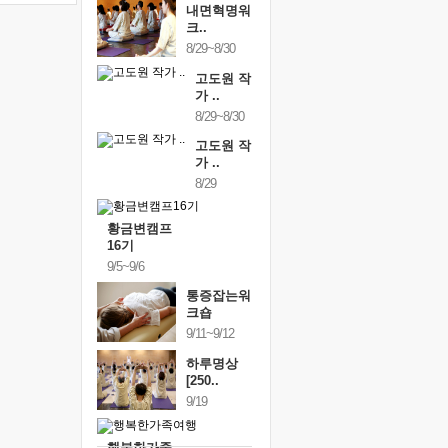
내면혁명워
크..
8/29~8/30
고도원 작
가 ..
8/29~8/30
고도원 작
가 ..
8/29
황금변캠프
16기
9/5~9/6
통증잡는워
크숍
9/11~9/12
하루명상
[250..
9/19
행복한가족