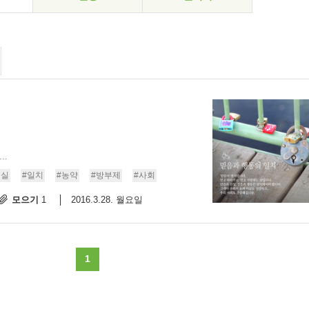
..
현실
#일치
#농약
#방부제
#사회
모으기
2016.3.28. 월요일
1
1