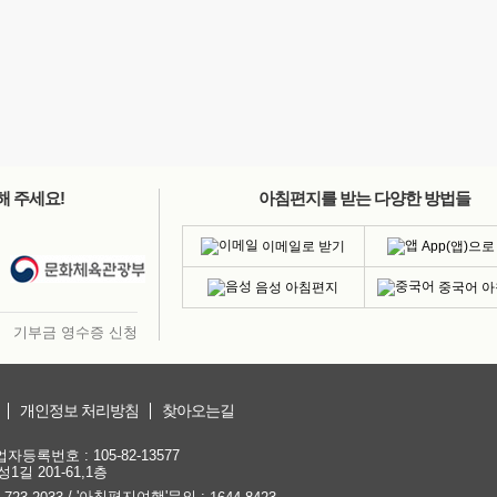
해 주세요!
아침편지를 받는 다양한 방법들
이메일로 받기
App(앱)으로
음성 아침편지
중국어 
기부금 영수증 신청
개인정보 처리방침
찾아오는길
등록번호 : 105-82-13577
1길 201-61,1층
/ '아침편지여행'문의 :