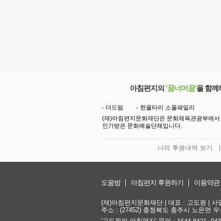
아침편지의
'꿈너머꿈'
을 함께
더드림
한울타리 소울패밀리
(재)아침편지문화재단은 문화체육관광부에서
인가받은 문화예술단체입니다.
나의 후원내역 보기
|
도움방
아침편지 후원하기
이용약관
(재)아침편지문화재단 | 대표 : 고도원 | 사업자
주소 : (27452) 충청북도 충주시 노은면 우성
'고도원의 아침편지' 문의 :
,