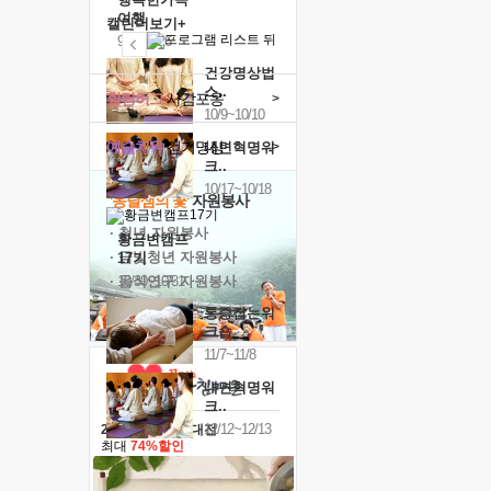
여행
캘린더보기+
9/24~9/26
건강명상법
스..
힐링허그
사감포옹
>
10/9~10/10
예술치유
걷기명상
>
내면혁명워
크..
10/17~10/18
'옹달샘의 꽃'
자원봉사
· 청년 자원봉사
황금변캠프
· 금빛청년 자원봉사
17기
· 음식연구 자원봉사
10/30~10/31
통증잡는워
크숍
11/7~11/8
내면혁명워
크..
12/12~12/13
2026 말복 보양대전
최대
74%할인