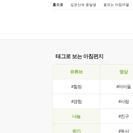
홈으로
깊은산속 옹달샘
꽃피는 아침마을
태그로 보는 아침편지
유튜브
명상
#힐링
#아이들
#경험
#사람
나눔
#친구
위기
#독서