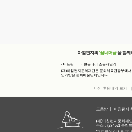
아침편지의
'꿈너머꿈'
을 함께
더드림
한울타리 소울패밀리
(재)아침편지문화재단은 문화체육관광부에서
인가받은 문화예술단체입니다.
나의 후원내역 보기
|
도움방
아침편지 
(재)아침편지문화재단 | 
주소 : (27452) 충
'고도원의 아침편지' 