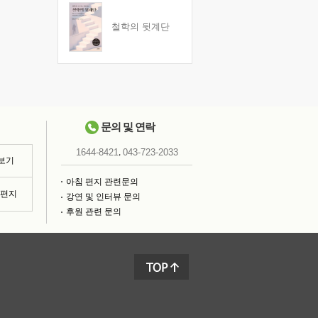
철학의 뒷계단
문의 및 연락
,
1644-8421
043-723-2033
 보기
아침 편지 관련문의
침편지
강연 및 인터뷰 문의
후원 관련 문의