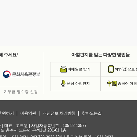
해 주세요!
아침편지를 받는 다양한 방법들
이메일로 받기
App(앱)으로
음성 아침편지
중국어 아
기부금 영수증 신청
후원하기
이용약관
개인정보 처리방침
찾아오는길
대표 : 고도원 | 사업자등록번호 : 105-82-13577
청북도 충주시 노은면 우성1길 201-61,1층
문의 :
,
/ '아침편지여행'문의 :