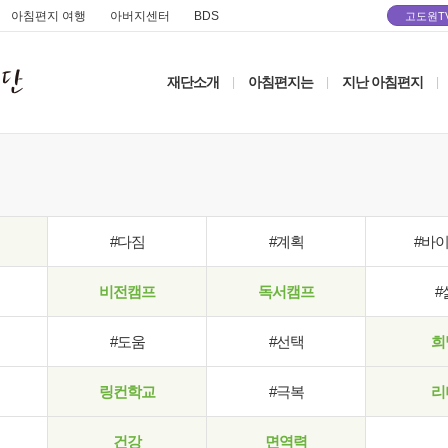
아침편지 여행
아버지센터
BDS
고도원T
재단소개
아침편지는
지난 아침편지
|
|
|
#다짐
#계획
#바
비전캠프
독서캠프
#
#도움
#선택
희
링컨학교
#극복
리
건강
면역력