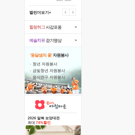
캘린더보기+
힐링허그
사감포옹
>
예술치유
걷기명상
>
'옹달샘의 꽃'
자원봉사
· 청년 자원봉사
· 금빛청년 자원봉사
· 음식연구 자원봉사
2026 말복 보양대전
최대
74%할인