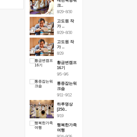
건강명상법
내면혁명워
건강명상
..
크..
스..
/9~10/10
8/29~8/30
10/9~10/10
내면혁명워
고도원 작
내면혁명
..
가 ..
크..
/17~10/18
8/29~8/30
10/17~10/18
황금변캠프
고도원 작
황금변캠
7기
가 ..
17기
/30~10/31
8/29
10/30~10/31
통증잡는워
황금변캠프
통증잡는
크숍
16기
크숍
/7~11/8
9/5~9/6
11/7~11/8
내면혁명워
통증잡는워
내면혁명
..
크숍
크..
/12~12/13
9/11~9/12
12/12~12/13
하루명상
[250..
9/19
행복한가족
여행
9/24~9/26