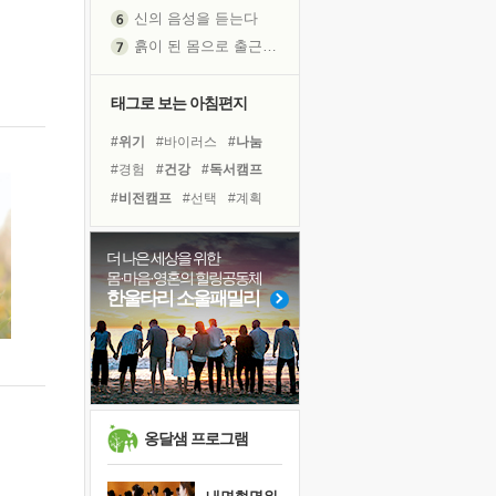
신의 음성을 듣는다
흙이 된 몸으로 출근하는 여자
극과 극의 양 끝단
내가 '나다움'을 찾는 길
태그로 보는 아침편지
피해 갈 수 없는 사건들
#위기
#바이러스
#나눔
처음 손을 잡았던 날
#경험
#건강
#독서캠프
꿈이 실제가 되는 것
#비전캠프
#선택
#계획
'말 타는 법'을 먼저
#면역력
#유튜브
#희망
졸업식 사진을 보며
#리더
#극복
#삶
#다짐
더 나은 세상을 위한
극심한 변비, 어깨결림, 수면 장애
몸·마음·영혼의 힐링공동체
#독서
#아이들
#사람
아픈 아버지를 위한 공간 설계
한울타리 소울패밀리
#명상
#링컨학교
#친구
슬럼프
#힐링
#도움
보고 싶은 어머니
유년 시절의 부산 영도 바다
못된 꼰대들
희망이란
옹달샘 프로그램
'모른다'는 것