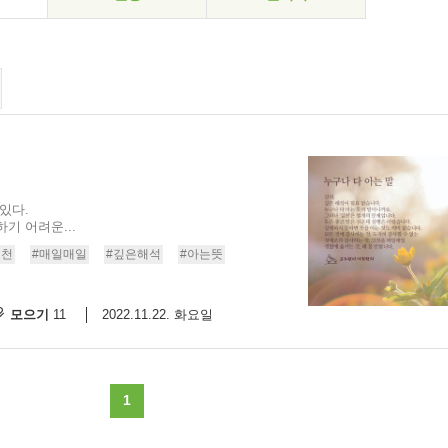
있다.
기 어려운...
실천
#매일매일
#깊은해석
#아는뜻
모으기
2022.11.22. 화요일
11
1