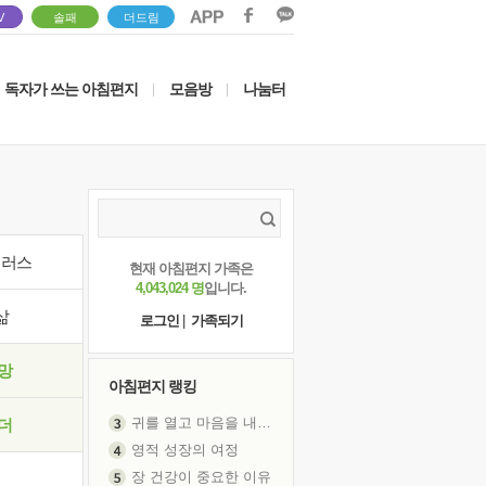
V
솔패
더드림
독자가 쓰는 아침편지
모음방
나눔터
|
|
이러스
현재 아침편지 가족은
4,043,024 명
입니다.
삶
로그인
|
가족되기
망
아침편지 랭킹
귀를 열고 마음을 내어주고
더
영적 성장의 여정
장 건강이 중요한 이유