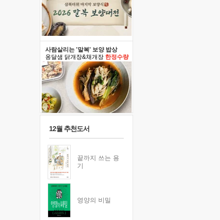
사람살리는 '말복' 보양 밥상
옹달샘 닭개장&채개장
한정수량
12월 추천도서
끝까지 쓰는 용
기
영양의 비밀