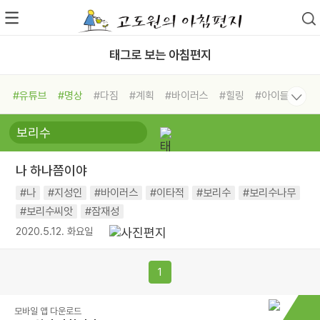
태그로 보는 아침편지
#유튜브
#명상
#다짐
#계획
#바이러스
#힐링
#아이들
#비전캠프
#독서캠프
#삶
#경험
#사람
#도움
#선택
#희망
#나눔
#친구
#링컨학교
#극복
#리더
#위기
나 하나쯤이야
#독서
#건강
#면역력
#나
#지성인
#바이러스
#이타적
#보리수
#보리수나무
#보리수씨앗
#잠재성
2020.5.12. 화요일
1
모바일 앱 다운로드