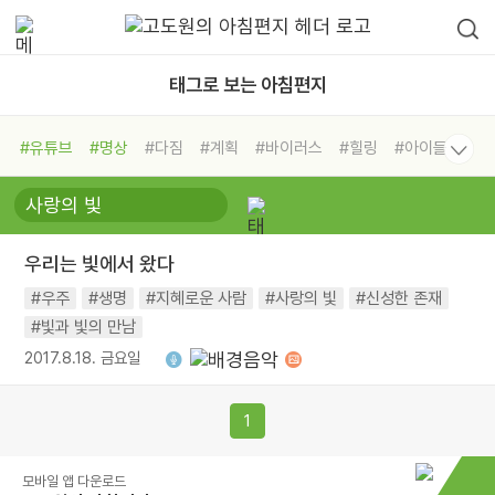
태그로 보는 아침편지
#유튜브
#명상
#다짐
#계획
#바이러스
#힐링
#아이들
#비전캠프
#독서캠프
#삶
#경험
#사람
#도움
#선택
#희망
#나눔
#친구
#링컨학교
#극복
#리더
#위기
우리는 빛에서 왔다
#독서
#건강
#면역력
#우주
#생명
#지혜로운 사람
#사랑의 빛
#신성한 존재
#빛과 빛의 만남
2017.8.18. 금요일
1
모바일 앱 다운로드