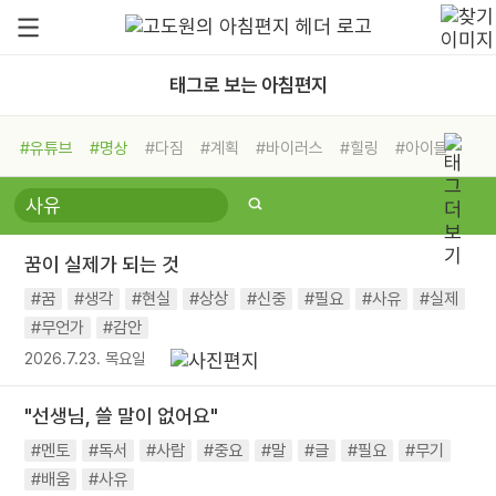
태그로 보는 아침편지
#유튜브
#명상
#다짐
#계획
#바이러스
#힐링
#아이들
#비전캠프
#독서캠프
#삶
#경험
#사람
#도움
#선택
#희망
#나눔
#친구
#링컨학교
#극복
#리더
#위기
꿈이 실제가 되는 것
#독서
#건강
#면역력
#꿈
#생각
#현실
#상상
#신중
#필요
#사유
#실제
#무언가
#감안
2026.7.23. 목요일
"선생님, 쓸 말이 없어요"
#멘토
#독서
#사람
#중요
#말
#글
#필요
#무기
#배움
#사유