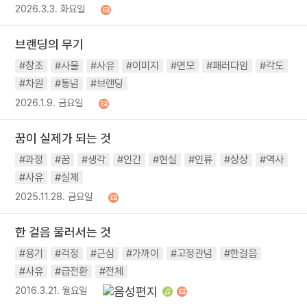
2026.3.3. 화요일
브랜딩의 무기
#창조
#사물
#사유
#이미지
#면모
#패러다임
#각도
#차원
#통념
#브랜딩
2026.1.9. 금요일
꿈이 실제가 되는 것
#과정
#꿈
#생각
#인간
#현실
#인류
#상상
#역사
#사유
#실제
2025.11.28. 금요일
한 걸음 물러서는 것
#용기
#걱정
#근심
#가까이
#고정관념
#한걸음
#사유
#급전환
#전체
2016.3.21. 월요일