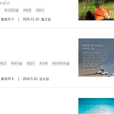
다!...
9/
#나의있음
#현존
#큰나
모으기
2025.11.10. 월요일
3
스
10
크
10
1
10
량해고
#대수술
#장기
#수족
#외과적수술
모으기
2024.5.10. 금요일
4
11
크
12