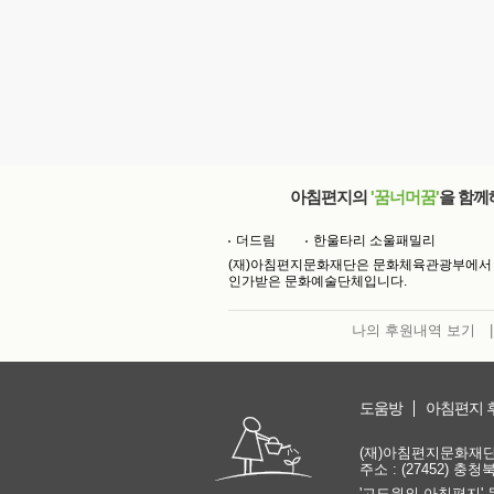
아침편지의
'꿈너머꿈'
을 함께
더드림
한울타리 소울패밀리
(재)아침편지문화재단은 문화체육관광부에서
인가받은 문화예술단체입니다.
나의 후원내역 보기
|
도움방
아침편지 
(재)아침편지문화재단 | 
주소 : (27452) 충
'고도원의 아침편지' 