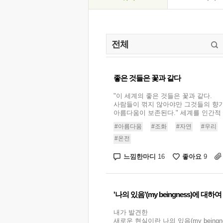
좋은 것들은 꽃과 같다
"이 세계의 좋은 것들은 꽃과 같다.
사람들이 꺾지 않아야만 그것들의 향
아름다움이 보존된다." 세계를 인간적 
#아름다움
#조화
#자연
#우리
#온전
느낌한마디
좋아요
16
9
'나의 있음'(my beingness)에 대하여
내가 발견한
새로운 현실이란 나의 있음(my beingne