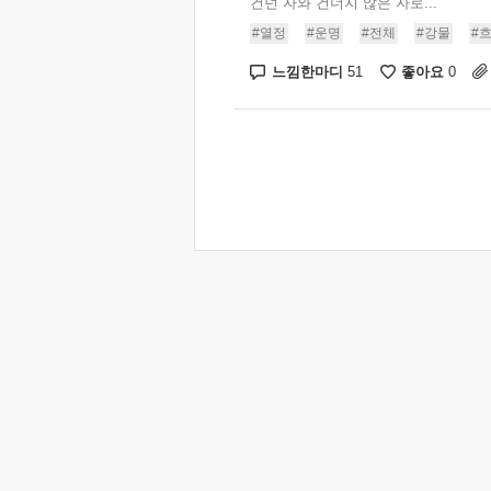
건넌 자와 건너지 않은 자로...
#열정
#운명
#전체
#강물
#
느낌한마디
좋아요
51
0