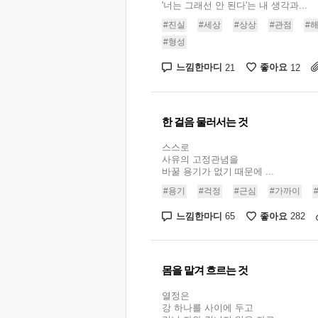
'너는 그래선 안 된다'는 내 생각과...
#진실
#세상
#상상
#관점
#
#형성
느낌한마디
좋아요
21
12
한 걸음 물러서는 것
스스로
사유의 고정관념을
바꿀 용기가 없기 때문에 ...
#용기
#걱정
#근심
#가까이
느낌한마디
좋아요
65
282
몸을 맡겨 흐르는 것
열정은
강 하나를 사이에 두고