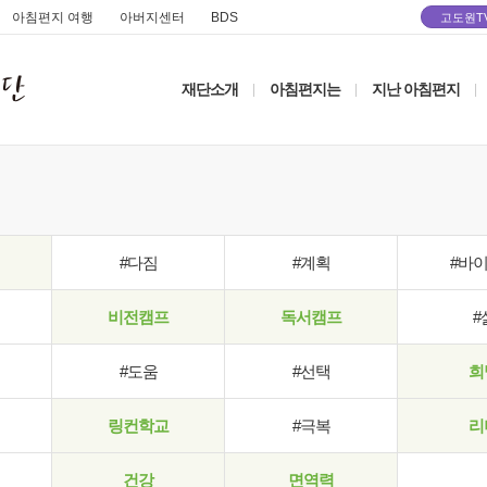
아침편지 여행
아버지센터
BDS
고도원T
재단소개
아침편지는
지난 아침편지
|
|
|
#다짐
#계획
#바
비전캠프
독서캠프
#
#도움
#선택
희
링컨학교
#극복
리
건강
면역력