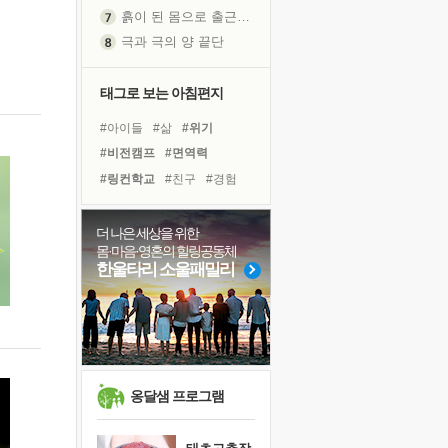
흙이 된 몸으로 출근하는 여자
극과 극의 양 끝단
내가 '나다움'을 찾는 길
피해 갈 수 없는 사건들
태그로 보는 아침편지
처음 손을 잡았던 날
#아이들
#삶
#위기
꿈이 실제가 되는 것
#비전캠프
#면역력
'말 타는 법'을 먼저
#링컨학교
#친구
#경험
졸업식 사진을 보며
#유튜브
#도움
#계획
아픈 아버지를 위한 공간 설계
#희망
#힐링
#극복
더 나은 세상을 위한
극심한 변비, 어깨결림, 수면 장애
몸·마음·영혼의 힐링공동체
#건강
#다짐
#독서
보고 싶은 어머니
한울타리 소울패밀리
#사람
#선택
#나눔
유년 시절의 부산 영도 바다
#독서캠프
#명상
못된 꼰대들
#바이러스
#리더
거울 속의 나
희망이란
'모른다'는 것
옹달샘 프로그램
귀를 열고 마음을 내어주고