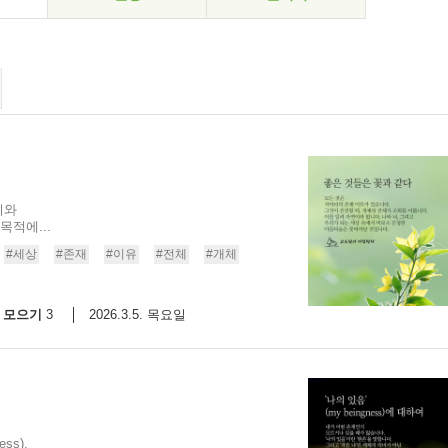
기와
목적에...
#세상
#존재
#이유
#전체
#개체
모으기
2026.3.5. 목요일
3
ss),