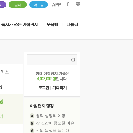
V
솔패
더드림
독자가 쓰는 아침편지
모음방
나눔터
|
|
이러스
현재 아침편지 가족은
4,043,002 명
입니다.
삶
로그인
|
가족되기
망
아침편지 랭킹
영적 성장의 여정
더
장 건강이 중요한 이유
신의 음성을 듣는다