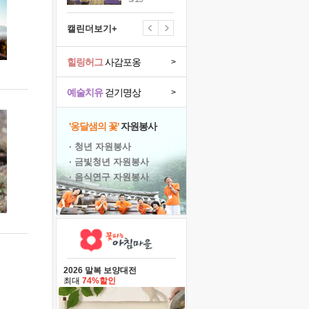
캘린더보기+
힐링허그
사감포옹
>
예술치유
걷기명상
>
'옹달샘의 꽃'
자원봉사
· 청년 자원봉사
· 금빛청년 자원봉사
· 음식연구 자원봉사
2026 말복 보양대전
최대
74%할인