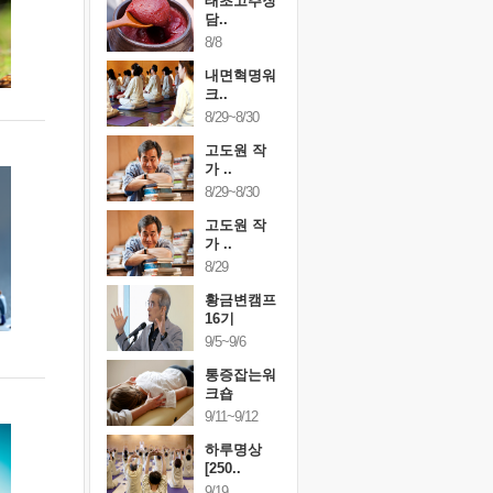
행복한가족
태초고추장
행복한가
여행
담..
여행
24~9/26
8/8
9/24~9/26
건강명상법
내면혁명워
건강명상
..
크..
스..
/9~10/10
8/29~8/30
10/9~10/10
내면혁명워
고도원 작
내면혁명
..
가 ..
크..
/17~10/18
8/29~8/30
10/17~10/18
황금변캠프
고도원 작
황금변캠
7기
가 ..
17기
/30~10/31
8/29
10/30~10/31
통증잡는워
황금변캠프
통증잡는
크숍
16기
크숍
/7~11/8
9/5~9/6
11/7~11/8
내면혁명워
통증잡는워
내면혁명
..
크숍
크..
/12~12/13
9/11~9/12
12/12~12/13
하루명상
[250..
9/19