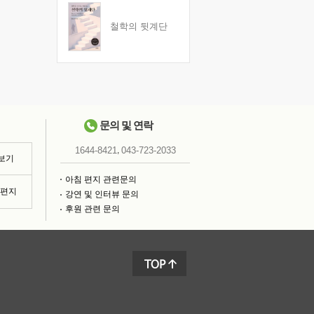
철학의 뒷계단
문의 및 연락
,
1644-8421
043-723-2033
 보기
아침 편지 관련문의
침편지
강연 및 인터뷰 문의
후원 관련 문의