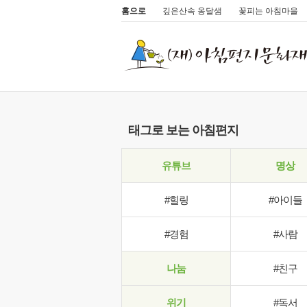
홈으로
깊은산속 옹달샘
꽃피는 아침마을
태그로 보는 아침편지
유튜브
명상
#힐링
#아이들
#경험
#사람
나눔
#친구
위기
#독서