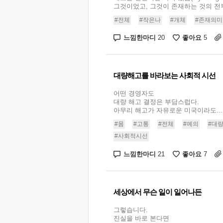
그것이었고, 그것이 존재하는 것의 전부였
#전체
#작은나
#개체
#존재의미
느낌한마디
좋아요
20
5
대량해고를 바라보는 사회적 시선
어떤 경영자도
대량 해고 결정은 부담스럽다.
아무리 해고가 자유로운 미국이라도...
#몸
#고통
#전체
#예의
#대
#사회적시선
느낌한마디
좋아요
21
7
세상에서 무슨 일이 일어나든
그렇습니다.
진실을 바로 본다면