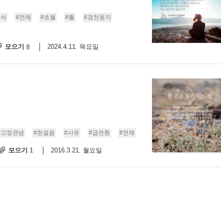
해석
#전체
#초월
#틀
#경천동지
모으기
2024.4.11. 목요일
8
#고정관념
#한걸음
#사유
#급전환
#전체
모으기
2016.3.21. 월요일
1