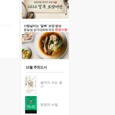
사람살리는 '말복' 보양 밥상
옹달샘 닭개장&채개장
한정수량
12월 추천도서
끝까지 쓰는 용
기
영양의 비밀