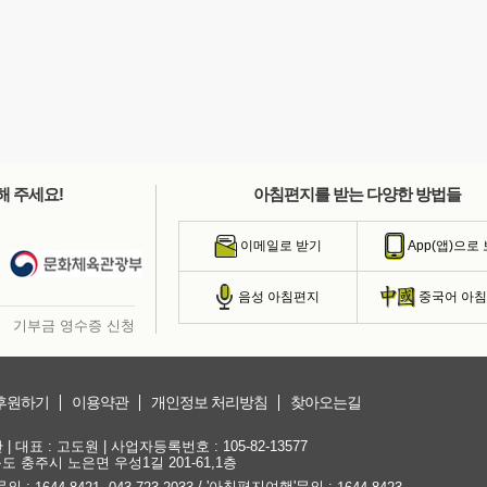
해 주세요!
아침편지를 받는 다양한 방법들
이메일로 받기
App(앱)으로
음성 아침편지
중국어 아
기부금 영수증 신청
후원하기
이용약관
개인정보 처리방침
찾아오는길
대표 : 고도원 | 사업자등록번호 : 105-82-13577
청북도 충주시 노은면 우성1길 201-61,1층
문의 :
,
/ '아침편지여행'문의 :