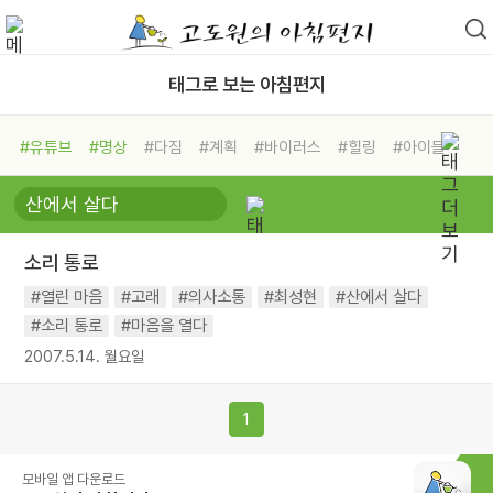
태그로 보는 아침편지
#유튜브
#명상
#다짐
#계획
#바이러스
#힐링
#아이들
#비전캠프
#독서캠프
#삶
#경험
#사람
#도움
#선택
#희망
#나눔
#친구
#링컨학교
#극복
#리더
#위기
소리 통로
#독서
#건강
#면역력
#열린 마음
#고래
#의사소통
#최성현
#산에서 살다
#소리 통로
#마음을 열다
2007.5.14. 월요일
1
모바일 앱 다운로드