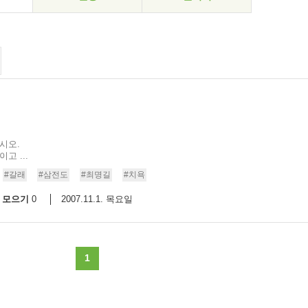
마시오.
고 ...
#갈래
#삼전도
#최명길
#치욕
모으기
2007.11.1. 목요일
0
1