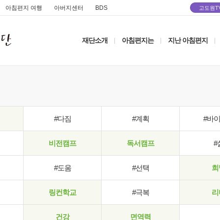
아침편지 여행
아버지센터
BDS
고도원T
재단소개
아침편지는
지난 아침편지
|
|
|
#다짐
#계획
#바
비전캠프
독서캠프
#
#도움
#선택
희
링컨학교
#극복
리
건강
면역력