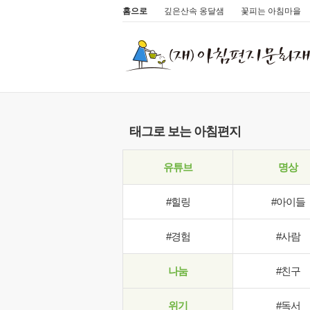
홈으로
깊은산속 옹달샘
꽃피는 아침마을
태그로 보는 아침편지
유튜브
명상
#힐링
#아이들
#경험
#사람
나눔
#친구
위기
#독서