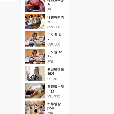
행복한가족
태초고추장
행복한가
여행
담..
여행
24~9/26
8/8
9/24~9/26
건강명상법
내면혁명워
건강명상
..
크..
스..
/9~10/10
8/29~8/30
10/9~10/10
내면혁명워
고도원 작
내면혁명
..
가 ..
크..
/17~10/18
8/29~8/30
10/17~10/18
황금변캠프
고도원 작
황금변캠
7기
가 ..
17기
/30~10/31
8/29
10/30~10/31
통증잡는워
황금변캠프
통증잡는
크숍
16기
크숍
/7~11/8
9/5~9/6
11/7~11/8
내면혁명워
통증잡는워
내면혁명
..
크숍
크..
/12~12/13
9/11~9/12
12/12~12/13
하루명상
[250..
9/19