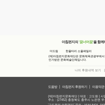
아침편지의
'꿈너머꿈'
을 함께
더드림
한울타리 소울패밀리
(재)아침편지문화재단은 문화체육관광부에서
인가받은 문화예술단체입니다.
나의 후원내역 보기
|
도움방
아침편지 후원하기
이용약관
(재)아침편지문화재단 | 대표 : 고도원 | 사업자
주소 : (27452) 충청북도 충주시 노은면 우성
'고도원의 아침편지' 문의 :
,