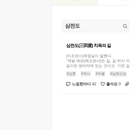
삼전도(三田渡) 치욕의 길
(이조판서)최명길이 말했다.
"제발 예판(예조판서)은 길, 길 하지 
길이란 땅바닥에 있는 것이오. 가면 길이
#김훈
#역사
#우물
#남한산성
느낌한마디
좋아요
42
0