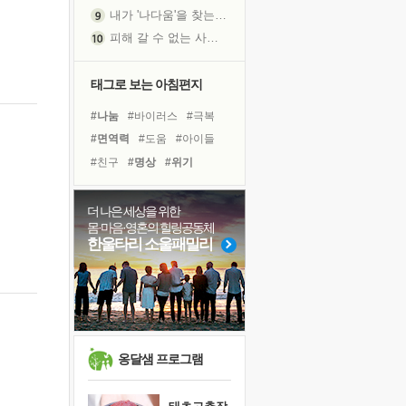
피해 갈 수 없는 사건들
처음 손을 잡았던 날
꿈이 실제가 되는 것
태그로 보는 아침편지
'말 타는 법'을 먼저
아픈 아버지를 위한 공간 설계
#나눔
#바이러스
#극복
졸업식 사진을 보며
#면역력
#도움
#아이들
극심한 변비, 어깨결림, 수면 장애
#친구
#명상
#위기
보고 싶은 어머니
#독서캠프
#비전캠프
마음이 멈춰 버린 곳
#다짐
#사람
#유튜브
더 나은 세상을 위한
유년 시절의 부산 영도 바다
몸·마음·영혼의 힐링공동체
#계획
#희망
#선택
한울타리 소울패밀리
못된 꼰대들
#리더
#삶
#링컨학교
희망이란
#건강
#힐링
#경험
'모른다'는 것
#독서
귀를 열고 마음을 내어주고
영적 성장의 여정
옹달샘 프로그램
장 건강이 중요한 이유
신의 음성을 듣는다