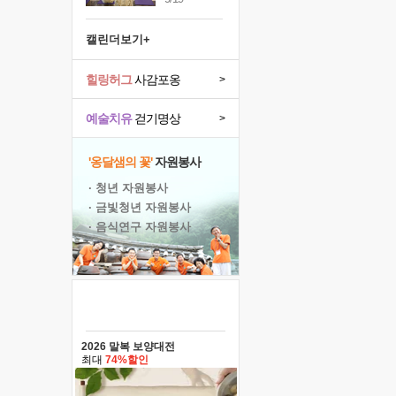
캘린더보기+
힐링허그
사감포옹
>
예술치유
걷기명상
>
'옹달샘의 꽃'
자원봉사
· 청년 자원봉사
· 금빛청년 자원봉사
· 음식연구 자원봉사
2026 말복 보양대전
최대
74%할인