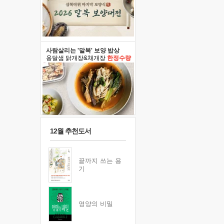
사람살리는 '말복' 보양 밥상
옹달샘 닭개장&채개장
한정수량
12월 추천도서
끝까지 쓰는 용
기
영양의 비밀