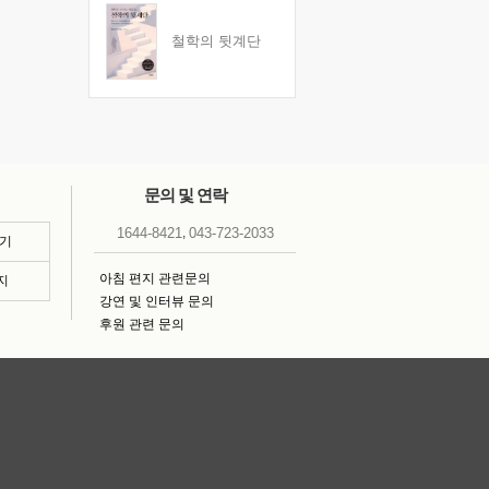
철학의 뒷계단
문의 및 연락
,
1644-8421
043-723-2033
보기
아침 편지 관련문의
지
강연 및 인터뷰 문의
후원 관련 문의