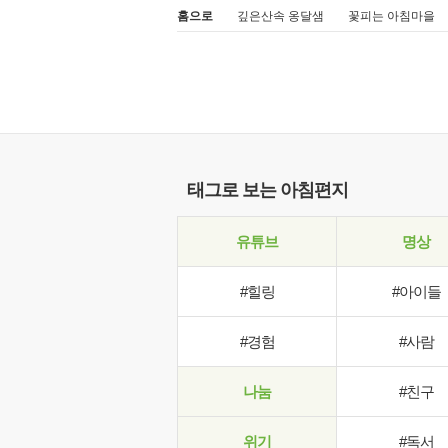
홈으로
깊은산속 옹달샘
꽃피는 아침마을
태그로 보는 아침편지
유튜브
명상
#힐링
#아이들
#경험
#사람
나눔
#친구
위기
#독서