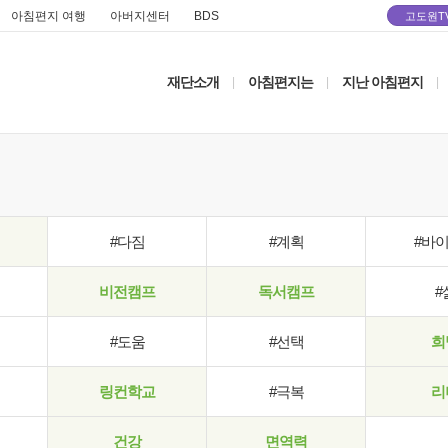
아침편지 여행
아버지센터
BDS
고도원T
재단소개
아침편지는
지난 아침편지
|
|
|
#다짐
#계획
#바
비전캠프
독서캠프
#
#도움
#선택
희
링컨학교
#극복
리
건강
면역력