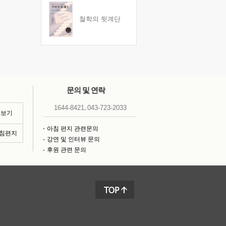
철학의 뒷계단
문의 및 연락
,
1644-8421
043-723-2033
 보기
아침 편지 관련문의
아침편지
강연 및 인터뷰 문의
후원 관련 문의