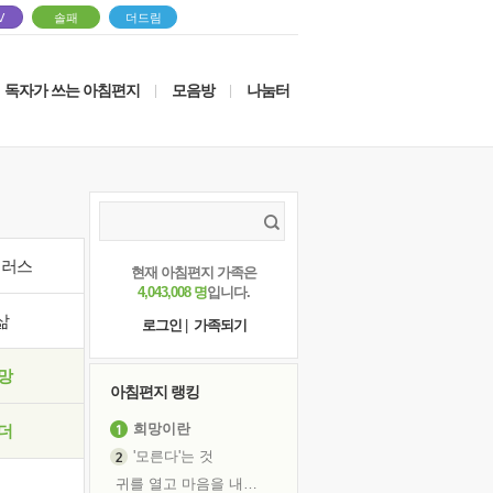
V
솔패
더드림
독자가 쓰는 아침편지
모음방
나눔터
|
|
이러스
현재 아침편지 가족은
4,043,008 명
입니다.
삶
로그인
|
가족되기
망
아침편지 랭킹
희망이란
더
'모른다'는 것
귀를 열고 마음을 내어주고