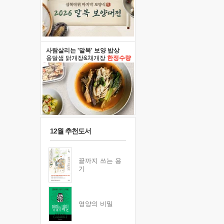
사람살리는 '말복' 보양 밥상
옹달샘 닭개장&채개장
한정수량
12월 추천도서
끝까지 쓰는 용
기
영양의 비밀