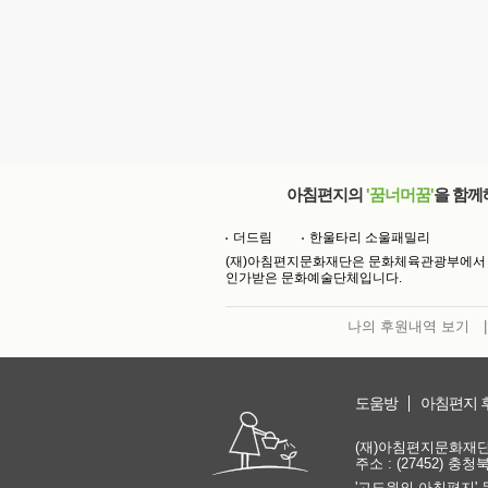
아침편지의
'꿈너머꿈'
을 함께
더드림
한울타리 소울패밀리
(재)아침편지문화재단은 문화체육관광부에서
인가받은 문화예술단체입니다.
나의 후원내역 보기
|
도움방
아침편지 
(재)아침편지문화재단 | 
주소 : (27452) 충
'고도원의 아침편지' 