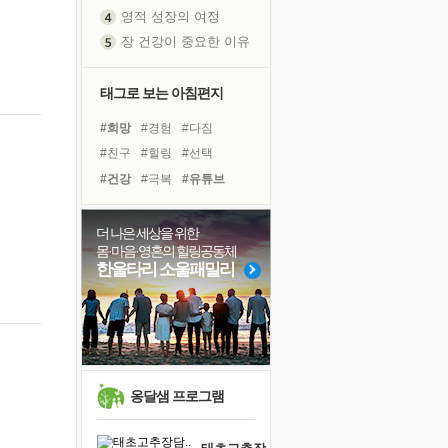
영적 성장의 여정
장 건강이 중요한 이유
신의 음성을 듣는다
흙이 된 몸으로 출근하는 여자
태그로 보는 아침편지
극과 극의 양 끝단
#희망
#경험
#다짐
내가 '나다움'을 찾는 길
#친구
#힐링
#선택
피해 갈 수 없는 사건들
#건강
#극복
#유튜브
처음 손을 잡았던 날
#바이러스
#위기
#명상
꿈이 실제가 되는 것
#리더
#면역력
#삶
더 나은 세상을 위한
'말 타는 법'을 먼저
몸·마음·영혼의 힐링공동체
#아이들
#링컨학교
졸업식 사진을 보며
한울타리 소울패밀리
#사람
#독서캠프
#도움
아픈 아버지를 위한 공간 설계
#나눔
#계획
#독서
극심한 변비, 어깨결림, 수면 장애
#비전캠프
보고 싶은 어머니
유년 시절의 부산 영도 바다
못된 꼰대들
옹달샘 프로그램
거울 속의 나