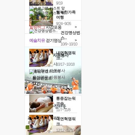
9/19
캘린더보기+
행복한가족
여행
9/24~9/26
힐링허그
사감포옹
>
건강명상법
스..
예술치유
걷기명상
>
10/9~10/10
내면혁명워
'옹달샘의 꽃'
자원봉사
크..
· 청년 자원봉사
10/17~10/18
· 금빛청년 자원봉사
· 음식연구 자원봉사
황금변캠프
17기
10/30~10/31
통증잡는워
크숍
11/7~11/8
2026 말복 보양대전
내면혁명워
최대
74%할인
크..
12/12~12/13