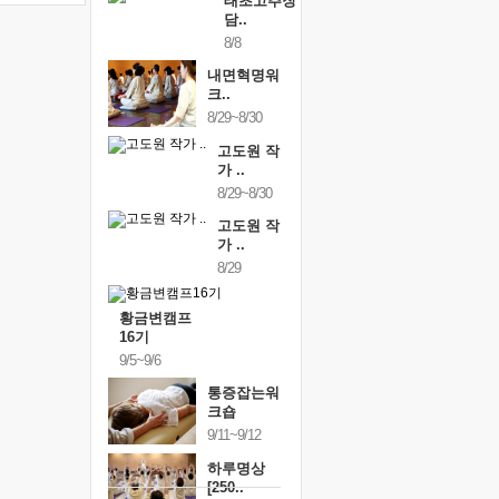
태초고추장
담..
8/8
내면혁명워
크..
8/29~8/30
고도원 작
가 ..
8/29~8/30
고도원 작
가 ..
8/29
황금변캠프
16기
9/5~9/6
통증잡는워
크숍
9/11~9/12
하루명상
[250..