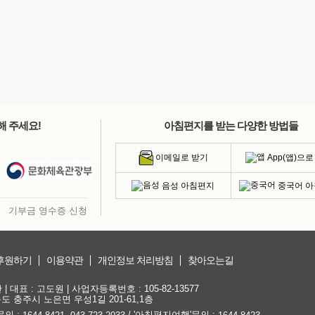
해 주세요!
아침편지를 받는 다양한 방법들
App(앱)으로
이메일로 받기
음성 아침편지
중국어 
기부금 영수증 신청
후원하기
이용약관
개인정보 처리방침
찾아오는길
대표 : 고도원 | 사업자등록번호 : 105-82-13577
청북도 충주시 노은면 우성1길 201-61,1층
문의 :
,
/ '아침편지여행'문의 :