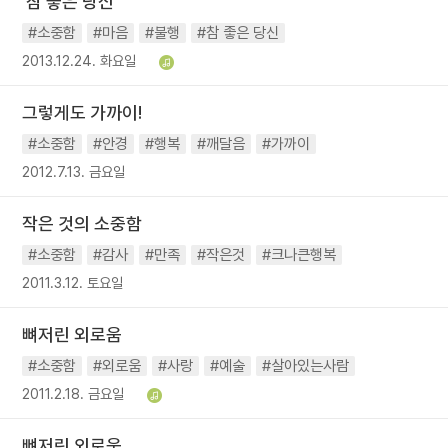
'참 좋은 당신'
#소중함
#마음
#불행
#참 좋은 당신
2013.12.24. 화요일
그렇게도 가까이!
#소중함
#안경
#행복
#깨달음
#가까이
2012.7.13. 금요일
작은 것의 소중함
#소중함
#감사
#만족
#작은것
#크나큰행복
2011.3.12. 토요일
뼈저린 외로움
#소중함
#외로움
#사랑
#예술
#살아있는사람
2011.2.18. 금요일
뼈저린 외로움