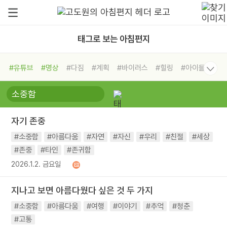
태그로 보는 아침편지
#유튜브
#명상
#다짐
#계획
#바이러스
#힐링
#아이들
#비전캠프
#독서캠프
#삶
#경험
#사람
#도움
#선택
#희망
#나눔
#친구
#링컨학교
#극복
#리더
#위기
자기 존중
#독서
#건강
#면역력
#소중함
#아름다움
#자연
#자신
#우리
#친절
#세상
#존중
#타인
#존귀함
2026.1.2. 금요일
지나고 보면 아름다웠다 싶은 것 두 가지
#소중함
#아름다움
#여행
#이야기
#추억
#청춘
#고통