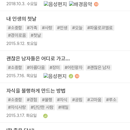
2018.10.3. 수요일
내 인생의 첫날
#소중함
#가족
#사랑
#인생
#오늘
#파울로코엘료
#경이로움
#첫날
2015.9.12. 토요일
괜찮은 남자들은 어디로 가고...
#소중함
#아름다움
#장미
#어린왕자
#괜찮은 남자
2015.7.16. 목요일
자식을 불행하게 만드는 방법
#소중함
#경험
#불행
#자식
#궁핍
#고마움
#루소
#자식사랑
#단단한 사람
#에밀
2015.3.17. 화요일