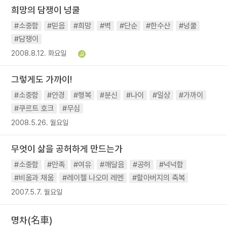
희망의 담쟁이 넝쿨
#소중함
#믿음
#희망
#벽
#단순
#한수산
#넝쿨
#담쟁이
2008.8.12. 화요일
그렇게도 가까이!
#소중함
#안경
#행복
#분신
#나이
#일상
#가까이
#쿠르트 호크
#무심
2008.5.26. 월요일
무엇이 삶을 공허하게 만드는가
#소중함
#만족
#여유
#깨달음
#공허
#넉넉함
#비움과 채움
#레이첼 나오미 레멘
#할아버지의 축복
2007.5.7. 월요일
명차(名車)