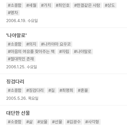
#소중함
#세월
#가치
#최인호
#한결같은 사람
#상도
#명차
2006.4.19. 수요일
'나야말로'
#소중함
#의지
#나카야마 요우코
#마음의 여유를 찾아주는 책
#자립
#나야말로
#절대적인 존재
2006.1.25. 수요일
징검다리
#소중함
#징검다리
#길
#최명희
#혼불
2005.5.26. 목요일
대단한 선물
#소중함
#삶
#보물
#선물
#김광수
#사각형