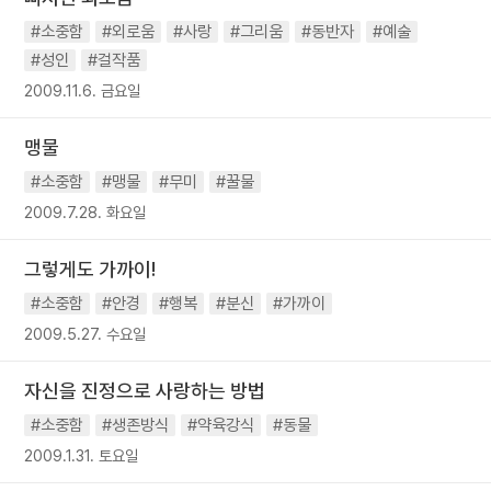
#소중함
#외로움
#사랑
#그리움
#동반자
#예술
#성인
#걸작품
2009.11.6. 금요일
맹물
#소중함
#맹물
#무미
#꿀물
2009.7.28. 화요일
그렇게도 가까이!
#소중함
#안경
#행복
#분신
#가까이
2009.5.27. 수요일
자신을 진정으로 사랑하는 방법
#소중함
#생존방식
#약육강식
#동물
2009.1.31. 토요일