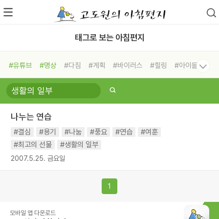
태그로 보는 아침편지
#유튜브
#명상
#다짐
#계획
#바이러스
#힐링
#아이들
#비전캠프
#독서캠프
#삶
#경험
#사람
#도움
#선택
#희망
#나눔
#친구
#링컨학교
#극복
#리더
#위기
나누는 연습
#독서
#건강
#면역력
#결심
#용기
#나눔
#풍요
#연습
#여훈
#최고의 선물
#생활의 일부
2007.5.25. 금요일
1
모바일 앱 다운로드