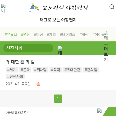
태그로 보는 아침편지
#유튜브
#명상
#다짐
#계획
#바이러스
#힐링
#아이들
#비전캠프
#독서캠프
#삶
#경험
#사람
#도움
#선택
#희망
#나눔
#친구
#링컨학교
#극복
#리더
#위기
'위대한 혼'의 힘
#독서
#건강
#면역력
#세계
#문화
#위대함
#폭력
#위대한혼
#혼의힘
#선진사회
2021.4.1. 목요일
1
모바일 앱 다운로드