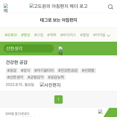
태그로 보는 아침편지
#유튜브
#명상
#다짐
#계획
#바이러스
#힐링
#아이들
#비전캠프
#독서캠프
#삶
#경험
#사람
#도움
#선택
#희망
#나눔
#친구
#링컨학교
#극복
#리더
#위기
건강한 공감
#독서
#건강
#면역력
#공감
#상식
#자기울타리
#건강한공감
#선량함
#선한생각
#균형감각
#공감능력
2022.8.15. 월요일
1
모바일 앱 다운로드