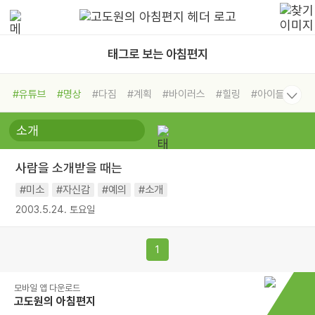
태그로 보는 아침편지
#유튜브
#명상
#다짐
#계획
#바이러스
#힐링
#아이들
#비전캠프
#독서캠프
#삶
#경험
#사람
#도움
#선택
#희망
#나눔
#친구
#링컨학교
#극복
#리더
#위기
사람을 소개받을 때는
#독서
#건강
#면역력
#미소
#자신감
#예의
#소개
2003.5.24. 토요일
1
모바일 앱 다운로드
고도원의 아침편지