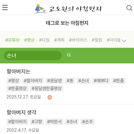
태그로 보는 아침편지
#유튜브
#명상
#다짐
#계획
#바이러스
#힐링
#아이들
#비전캠프
#독서캠프
#삶
#경험
#사람
#도움
#선택
#희망
#나눔
#친구
#링컨학교
#극복
#리더
#위기
할아버지는
#독서
#건강
#면역력
#명상
#할아버지
#옹달샘
#똥
#손녀
#예쁘다
#한줄
#한줄명상
#옹달샘한줄명상
2025.12.27. 토요일
할아버지 생각
#할아버지
#고향
#박완서
#손녀
#손주
2002.4.17. 수요일