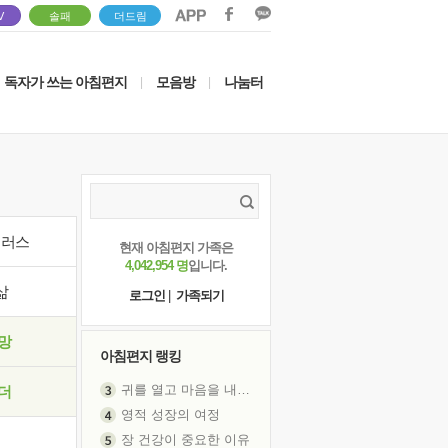
V
솔패
더드림
독자가 쓰는 아침편지
모음방
나눔터
|
|
이러스
현재 아침편지 가족은
4,042,954 명
입니다.
삶
로그인
|
가족되기
망
아침편지 랭킹
귀를 열고 마음을 내어주고
더
영적 성장의 여정
장 건강이 중요한 이유