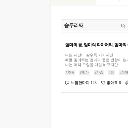
엄마의 등, 엄마의 파마머리, 엄마의
나는 시간이 갈수록 커지지만
때를 밀어주는 엄마의 등은 변함이 없
나는 머리 모양을 매일 바꾸지만...
#주름
#엄마
#가슴
#등
#파
느낌한마디
좋아요
145
6