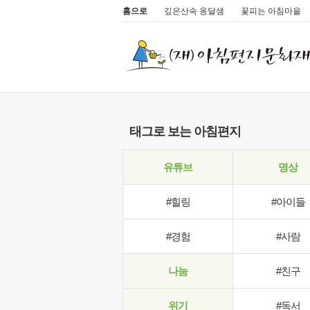
홈으로
깊은산속 옹달샘
꽃피는 아침마을
태그로 보는 아침편지
유튜브
명상
#힐링
#아이들
#경험
#사람
나눔
#친구
위기
#독서