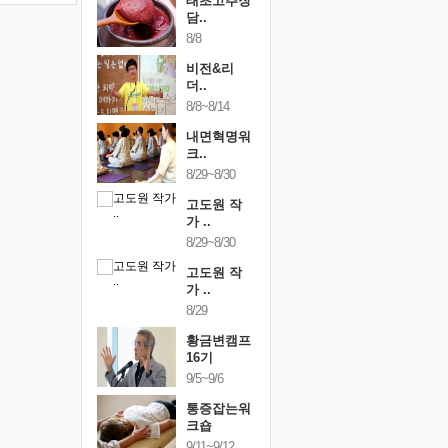
하루명상
태초고추장
하루명상
50..
담..
[250..
19
8/8
9/19
행복한가족
비전&리
행복한가
여행
더..
여행
24~9/26
8/8~8/14
9/24~9/26
건강명상법
내면혁명워
건강명상
..
크..
스..
/9~10/10
8/29~8/30
10/9~10/10
내면혁명워
고도원 작
내면혁명
..
가 ..
크..
/17~10/18
8/29~8/30
10/17~10/18
황금변캠프
고도원 작
황금변캠
7기
가 ..
17기
/30~10/31
8/29
10/30~10/31
통증잡는워
황금변캠프
통증잡는
크숍
16기
크숍
/7~11/8
9/5~9/6
11/7~11/8
내면혁명워
통증잡는워
내면혁명
..
크숍
크..
/12~12/13
9/11~9/12
12/12~12/13