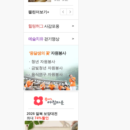
캘린더보기+
힐링허그
사감포옹
>
예술치유
걷기명상
>
'옹달샘의 꽃'
자원봉사
· 청년 자원봉사
· 금빛청년 자원봉사
· 음식연구 자원봉사
2026 말복 보양대전
최대
74%할인