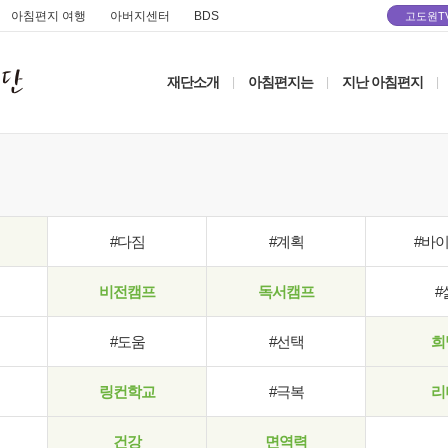
아침편지 여행
아버지센터
BDS
고도원T
재단소개
아침편지는
지난 아침편지
|
|
|
#다짐
#계획
#바
비전캠프
독서캠프
#
#도움
#선택
희
링컨학교
#극복
리
건강
면역력