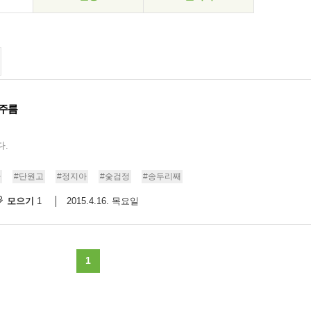
 주름
다.
마
#단원고
#정지아
#숯검정
#송두리째
모으기
2015.4.16. 목요일
1
1