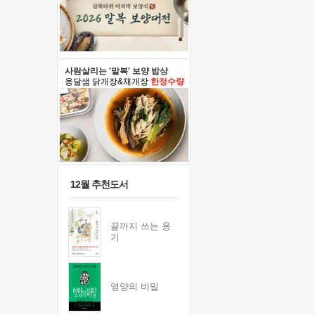
사람살리는 '말복' 보양 밥상
옹달샘 닭개장&채개장
한정수량
12월 추천도서
끝까지 쓰는 용
기
영양의 비밀