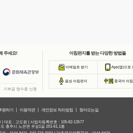
해 주세요!
아침편지를 받는 다양한 방법들
이메일로 받기
App(앱)으로
음성 아침편지
중국어 아
기부금 영수증 신청
후원하기
이용약관
개인정보 처리방침
찾아오는길
대표 : 고도원 | 사업자등록번호 : 105-82-13577
청북도 충주시 노은면 우성1길 201-61,1층
문의 :
,
/ '아침편지여행'문의 :