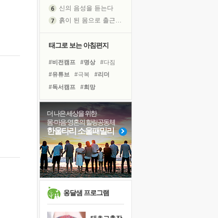
신의 음성을 듣는다
흙이 된 몸으로 출근하는 여자
극과 극의 양 끝단
내가 '나다움'을 찾는 길
태그로 보는 아침편지
피해 갈 수 없는 사건들
#비전캠프
#명상
#다짐
처음 손을 잡았던 날
#유튜브
#극복
#리더
꿈이 실제가 되는 것
#독서캠프
#희망
'말 타는 법'을 먼저
#링컨학교
#면역력
#삶
아픈 아버지를 위한 공간 설계
#건강
#독서
#경험
더 나은 세상을 위한
졸업식 사진을 보며
몸·마음·영혼의 힐링공동체
#계획
#선택
#도움
극심한 변비, 어깨결림, 수면 장애
한울타리 소울패밀리
#힐링
#사람
#친구
보고 싶은 어머니
#아이들
#위기
#나눔
마음이 멈춰 버린 곳
#바이러스
유년 시절의 부산 영도 바다
못된 꼰대들
희망이란
옹달샘 프로그램
'모른다'는 것