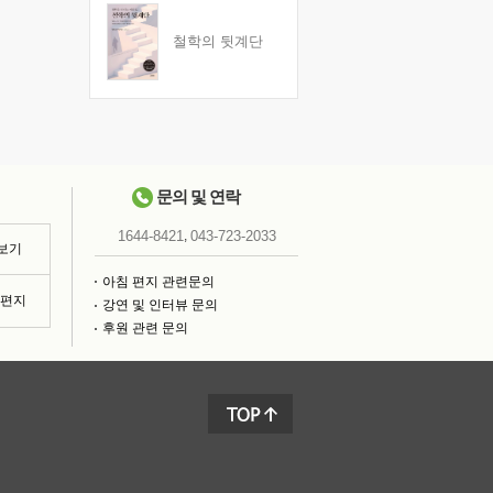
철학의 뒷계단
문의 및 연락
,
1644-8421
043-723-2033
 보기
아침 편지 관련문의
침편지
강연 및 인터뷰 문의
후원 관련 문의