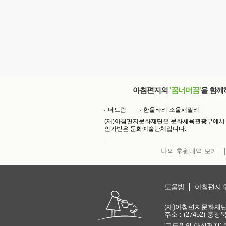
아침편지의
'꿈너머꿈'
을 함께
더드림
한울타리 소울패밀리
(재)아침편지문화재단은 문화체육관광부에서
인가받은 문화예술단체입니다.
나의 후원내역 보기
|
도움방
아침편지 
(재)아침편지문화재단 | 
주소 : (27452) 충
'고도원의 아침편지' 