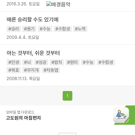
2016.3.26. 토요일
때론 승리할 수도 있기에
#승리
#용기
#수능
#수험생
#노력
2009.4.4. 토요일
아는 것부터, 쉬운 것부터
#인생
#뇌
#성공
#법칙
#원리
#수능
#수험생
#목표
#무지개
#차동엽
2008.11.13. 목요일
1
모바일 앱 다운로드
고도원의 아침편지