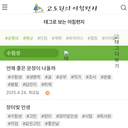
태그로 보는 아침편지
#유튜브
#명상
#다짐
#계획
#바이러스
#힐링
#아이들
#비전캠프
#독서캠프
#삶
#경험
#사람
#도움
#선택
#희망
#나눔
#친구
#링컨학교
#극복
#리더
#위기
언제 좋은 문장이 나올까
#독서
#건강
#면역력
#수험생
#생명력
#글
#공부
#작가
#조사
#분출
#펄펄
#답안지
#취재
2025.4.24. 목요일
장미빛 인생
#수험생
#고민
#장미
#장미빛인생
#시험
#회사원
#직업
#같은고민
#좋은날