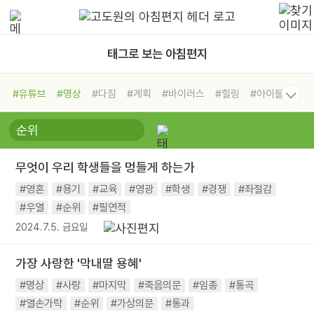
태그로 보는 아침편지
#유튜브
#명상
#다짐
#계획
#바이러스
#힐링
#아이들
#비전캠프
#독서캠프
#삶
#경험
#사람
#도움
#선택
#희망
#나눔
#친구
#링컨학교
#극복
#리더
#위기
무엇이 우리 학생들을 멍들게 하는가
#독서
#건강
#면역력
#영혼
#용기
#교육
#영광
#학생
#경쟁
#좌절감
#우열
#순위
#필연적
2024.7.5. 금요일
가장 사랑한 '막내딸 용혜'
#명상
#사랑
#마지막
#죽음의문
#임종
#통곡
#열손가락
#순위
#가상의문
#통과