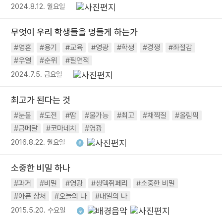
2024.8.12. 월요일
무엇이 우리 학생들을 멍들게 하는가
#영혼
#용기
#교육
#영광
#학생
#경쟁
#좌절감
#우열
#순위
#필연적
2024.7.5. 금요일
최고가 된다는 것
#눈물
#도전
#땀
#불가능
#최고
#채찍질
#올림픽
#금메달
#코마네치
#영광
2016.8.22. 월요일
소중한 비밀 하나
#과거
#비밀
#영광
#생텍쥐페리
#소중한 비밀
#아픈 상처
#오늘의 나
#내일의 나
2015.5.20. 수요일