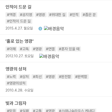
인적이 드문 길
#역경
#공지영
#영광
#위대한 길
#인적
#좁은 문
#인적이 드문 길
2015.4.27. 월요일
'홀로 있는 영광'
#이해
#고독
#영광
#연결
#혼자 있을 때
2012.10.27. 토요일
영광의 상처
#노력
#상처
#최선
#영광
#완전함
#완벽함
#영광의상처
2010.4.28. 수요일
빛과 그림자
#믿음
#실패
#고통
#영광
#스태니슬라우스 케네디