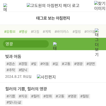
태그로 보는 아침편지
#유튜브
#명상
#다짐
#계획
#바이러스
#힐링
#아이들
#비전캠프
#독서캠프
#삶
#경험
#사람
#도움
#선택
#희망
#나눔
#친구
#링컨학교
#극복
#리더
#위기
빛과 어둠
#독서
#건강
#면역력
#겸손
#경험
#빛
#어둠
#길
#고통
#영광
#양면
#추락
#탐닉
2024.8.27. 화요일
힐러의 기쁨, 힐러의 영광
#기쁨
#치유
#힐러
#정화
#고통
#영광
#힐링
#빛나는삶