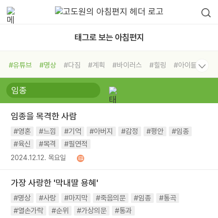
태그로 보는 아침편지
#유튜브
#명상
#다짐
#계획
#바이러스
#힐링
#아이들
#비전캠프
#독서캠프
#삶
#경험
#사람
#도움
#선택
#희망
#나눔
#친구
#링컨학교
#극복
#리더
#위기
임종을 목격한 사람
#독서
#건강
#면역력
#영혼
#느낌
#기억
#아버지
#감정
#평안
#임종
#육신
#목격
#필연적
2024.12.12. 목요일
가장 사랑한 '막내딸 용혜'
#명상
#사랑
#마지막
#죽음의문
#임종
#통곡
#열손가락
#순위
#가상의문
#통과