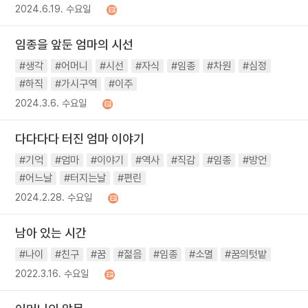
2024.6.19. 수요일
임종을 앞둔 엄마의 시선
#생각
#어머니
#시선
#자식
#임종
#차원
#심정
#하직
#가시구역
#이주
2024.3.6. 수요일
다다다다 터진 엄마 이야기
#기억
#엄마
#이야기
#역사
#직감
#임종
#방언
#어느날
#터지는날
#편린
2024.2.28. 수요일
남아 있는 시간
#나이
#친구
#꿈
#젊음
#임종
#소멸
#꿈의텃밭
2022.3.16. 수요일