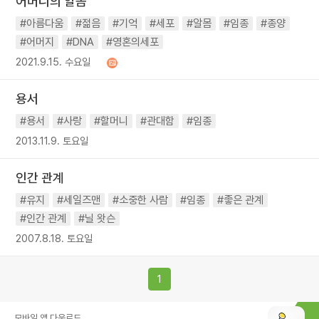
어머니의 알몸
#아름다움
#젊음
#기억
#세포
#알몸
#임종
#종양
#어머지
#DNA
#영혼의세포
2021.9.15. 수요일
용서
#용서
#사랑
#할머니
#관대함
#임종
2013.11.9. 토요일
인간 관계
#유지
#세일즈맨
#소중한 사람
#임종
#좋은 관계
#인간 관계
#닐 왓슨
2007.8.18. 토요일
1
모바일 앱 다운로드