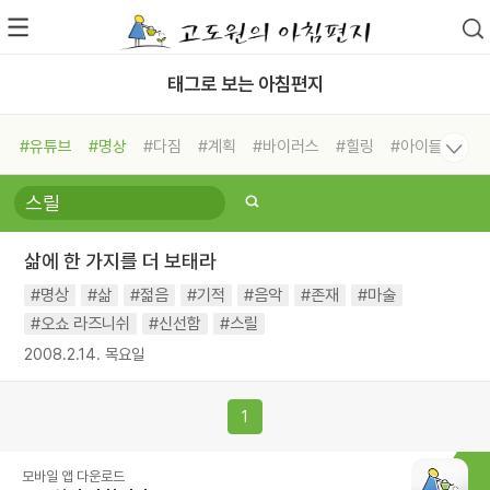
태그로 보는 아침편지
#유튜브
#명상
#다짐
#계획
#바이러스
#힐링
#아이들
#비전캠프
#독서캠프
#삶
#경험
#사람
#도움
#선택
#희망
#나눔
#친구
#링컨학교
#극복
#리더
#위기
삶에 한 가지를 더 보태라
#독서
#건강
#면역력
#명상
#삶
#젊음
#기적
#음악
#존재
#마술
#오쇼 라즈니쉬
#신선함
#스릴
2008.2.14. 목요일
1
모바일 앱 다운로드