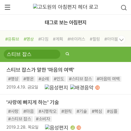
태그로 보는 아침편지
#유튜브
#명상
#다짐
#계획
#바이러스
#힐링
#아이들
#비전캠프
#독서캠프
#삶
#경험
#사람
#도움
#선택
#희망
#나눔
#친구
#링컨학교
#극복
#리더
#위기
스티브 잡스가 말한 '마음의 여백'
#독서
#건강
#면역력
#명상
#평온
#순례
#인도
#스티브 잡스
#마음의 여백
2019.4.19. 금요일
'사랑에 빠지게 하는' 기술
#사랑
#마음
#시행착오
#원칙
#기술
#핵심
#심플
#스티브 잡스
#소비자
2019.2.28. 목요일