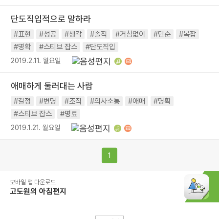
단도직입적으로 말하라
#표현
#성공
#생각
#솔직
#거침없이
#단순
#복잡
#명확
#스티브 잡스
#단도직입
2019.2.11. 월요일
애매하게 둘러대는 사람
#결정
#변명
#조직
#의사소통
#애매
#명확
#스티브 잡스
#명료
2019.1.21. 월요일
1
모바일 앱 다운로드
고도원의 아침편지