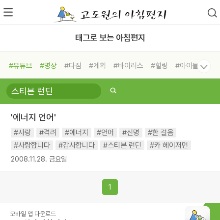
태그로 보는 아침편지
#유튜브
#명상
#다짐
#계획
#바이러스
#힐링
#아이들
#비전캠프
#독서캠프
#삶
#경험
#사람
#도움
#선택
#희망
#나눔
#친구
#링컨학교
#극복
#리더
#위기
'에너지 언어'
#독서
#건강
#면역력
#사랑
#격려
#에너지
#언어
#신명
#한 걸음
#사랑합니다
#감사합니다
#스티븐 런딘
#카 헤이저먼
2008.11.28. 금요일
1
모바일 앱 다운로드