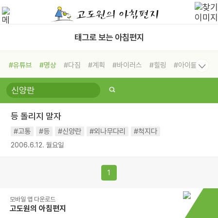
태그로 보는 아침편지
#유튜브
#명상
#다짐
#계획
#바이러스
#힐링
#아이들
#비전캠프
#독서캠프
#삶
#경험
#사람
#도움
#선택
#희망
#나눔
#친구
#링컨학교
#극복
#리더
#위기
등 돌리지 말자
#독서
#건강
#면역력
#고통
#등
#신양란
#외나무다리
#척지다
2006.6.12. 월요일
1
모바일 앱 다운로드
고도원의 아침편지