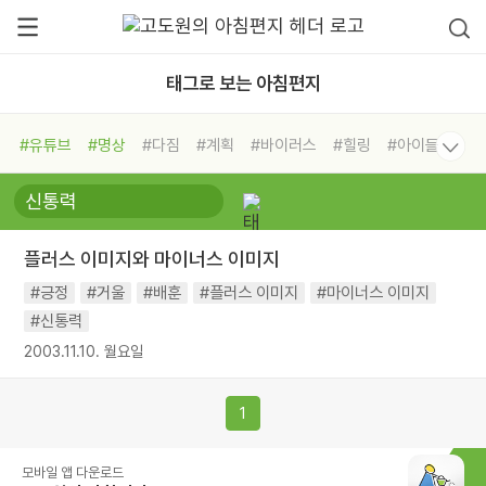
태그로 보는 아침편지
#유튜브
#명상
#다짐
#계획
#바이러스
#힐링
#아이들
#비전캠프
#독서캠프
#삶
#경험
#사람
#도움
#선택
#희망
#나눔
#친구
#링컨학교
#극복
#리더
#위기
플러스 이미지와 마이너스 이미지
#독서
#건강
#면역력
#긍정
#거울
#배훈
#플러스 이미지
#마이너스 이미지
#신통력
2003.11.10. 월요일
1
모바일 앱 다운로드