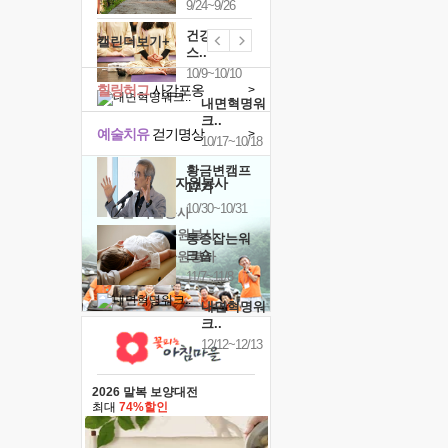
9/24~9/26
건강명상법
캘린더보기+
스..
10/9~10/10
힐링허그
사감포옹
>
내면혁명워
크..
예술치유
걷기명상
>
10/17~10/18
황금변캠프
'옹달샘의 꽃'
자원봉사
17기
10/30~10/31
· 청년 자원봉사
· 금빛청년 자원봉사
통증잡는워
크숍
· 음식연구 자원봉사
11/7~11/8
내면혁명워
크..
12/12~12/13
2026 말복 보양대전
최대
74%할인