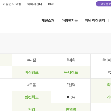
아침편지 여행
아버지센터
BDS
고도원T
재단소개
아침편지는
지난 아침편지
|
|
|
#다짐
#계획
#바
비전캠프
독서캠프
#
#도움
#선택
희
링컨학교
#극복
리
건강
면역력