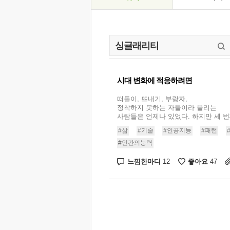
시대 변화에 적응하려면
떠돌이, 뜨내기, 부랑자,
정착하지 못하는 자들이라 불리는
사람들은 언제나 있었다. 하지만 세 번째
#삶
#기술
#인공지능
#패턴
#인간의능력
느낌한마디
좋아요
12
47