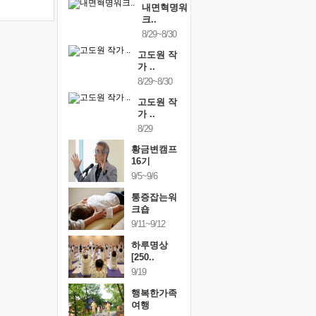
내면혁명워
크..
8/29~8/30
고도원 작
가 ..
8/29~8/30
고도원 작
가 ..
8/29
황금변캠프
16기
9/5~9/6
통증잡는워
크숍
9/11~9/12
하루명상
[250..
9/19
행복한가족
여행