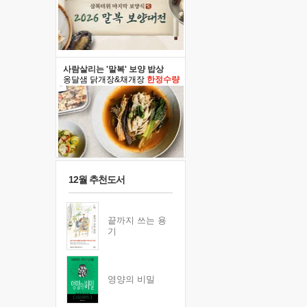
사람살리는 '말복' 보양 밥상
옹달샘 닭개장&채개장
한정수량
12월 추천도서
끝까지 쓰는 용
기
영양의 비밀