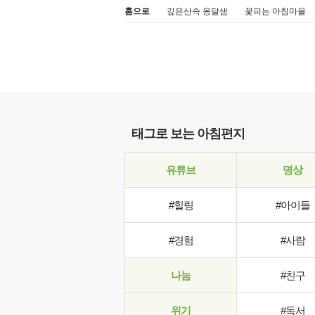
홈으로
깊은산속 옹달샘
꽃피는 아침마을
태그로 보는 아침편지
유튜브
명상
#힐링
#아이들
#경험
#사람
나눔
#친구
위기
#독서