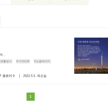
...
#생활방식
#시대변화
#싱귤래리티
모으기
2022.5.5. 목요일
9
1