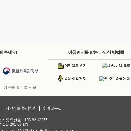
해 주세요!
아침편지를 받는 다양한 방법들
App(앱)으로
이메일로 받기
중국어 
음성 아침편지
기부금 영수증 신청
개인정보 처리방침
찾아오는길
등록번호 : 105-82-13577
1길 201-61,1층
/ '아침편지여행'문의 :