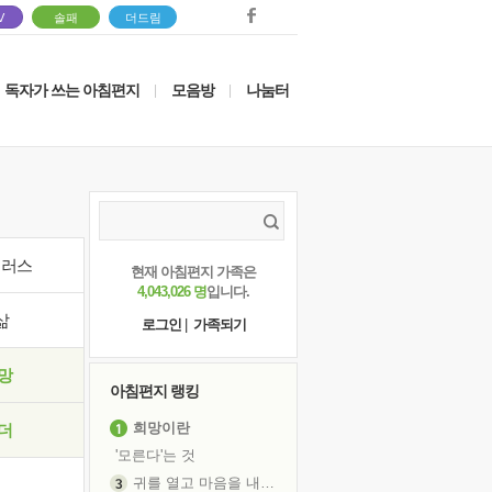
V
솔패
더드림
독자가 쓰는 아침편지
모음방
나눔터
|
|
이러스
현재 아침편지 가족은
4,043,026 명
입니다.
삶
로그인
|
가족되기
망
아침편지 랭킹
희망이란
더
'모른다'는 것
귀를 열고 마음을 내어주고