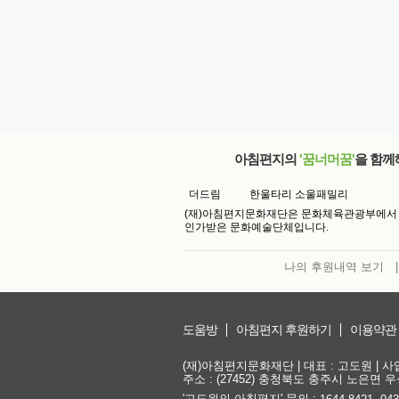
아침편지의
'꿈너머꿈'
을 함께
더드림
한울타리 소울패밀리
(재)아침편지문화재단은 문화체육관광부에서
인가받은 문화예술단체입니다.
나의 후원내역 보기
|
도움방
아침편지 후원하기
이용약관
(재)아침편지문화재단 | 대표 : 고도원 | 사업자
주소 : (27452) 충청북도 충주시 노은면 우성
'고도원의 아침편지' 문의 :
,