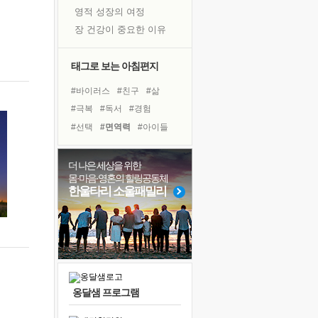
영적 성장의 여정
장 건강이 중요한 이유
신의 음성을 듣는다
흙이 된 몸으로 출근하는 여자
태그로 보는 아침편지
극과 극의 양 끝단
#바이러스
#친구
#삶
내가 '나다움'을 찾는 길
#극복
#독서
#경험
피해 갈 수 없는 사건들
#선택
#면역력
#아이들
처음 손을 잡았던 날
#계획
#리더
#건강
꿈이 실제가 되는 것
#링컨학교
#유튜브
더 나은 세상을 위한
'말 타는 법'을 먼저
몸·마음·영혼의 힐링공동체
#독서캠프
#다짐
#명상
졸업식 사진을 보며
한울타리 소울패밀리
#나눔
#도움
#위기
극심한 변비, 어깨결림, 수면 장애
#힐링
#비전캠프
#사람
아픈 아버지를 위한 공간 설계
#희망
슬럼프
보고 싶은 어머니
유년 시절의 부산 영도 바다
옹달샘 프로그램
못된 꼰대들