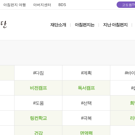
아침편지 여행
아버지센터
BDS
고도원T
재단소개
아침편지는
지난 아침편지
|
|
|
#다짐
#계획
#바
비전캠프
독서캠프
#
#도움
#선택
희
링컨학교
#극복
리
건강
면역력