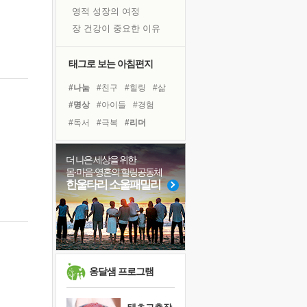
영적 성장의 여정
장 건강이 중요한 이유
신의 음성을 듣는다
흙이 된 몸으로 출근하는 여자
태그로 보는 아침편지
극과 극의 양 끝단
#나눔
#친구
#힐링
#삶
내가 '나다움'을 찾는 길
#명상
#아이들
#경험
피해 갈 수 없는 사건들
#독서
#극복
#리더
처음 손을 잡았던 날
#사람
#유튜브
#면역력
꿈이 실제가 되는 것
#계획
#도움
#비전캠프
더 나은 세상을 위한
'말 타는 법'을 먼저
몸·마음·영혼의 힐링공동체
#건강
#링컨학교
졸업식 사진을 보며
한울타리 소울패밀리
#독서캠프
#위기
#희망
극심한 변비, 어깨결림, 수면 장애
#다짐
#선택
#바이러스
아픈 아버지를 위한 공간 설계
슬럼프
보고 싶은 어머니
유년 시절의 부산 영도 바다
옹달샘 프로그램
못된 꼰대들