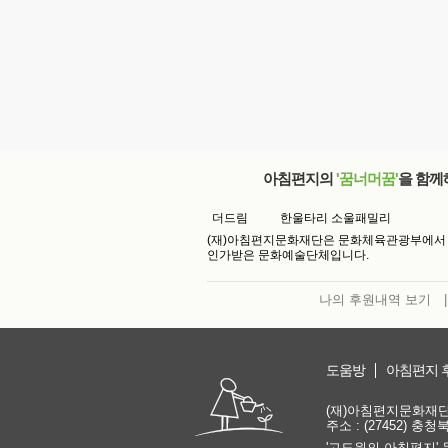
아침편지의
'꿈너머꿈'
을 함께
더드림
한울타리 소울패밀리
(재)아침편지문화재단은 문화체육관광부에서
인가받은 문화예술단체입니다.
나의 후원내역 보기
|
도움방
아침편지 
(재)아침편지문화재단 | 
주소 : (27452) 충
'고도원의 아침편지' 