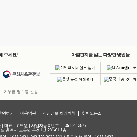
해 주세요!
아침편지를 받는 다양한 방법들
이메일로 받기
App(앱)으로
음성 아침편지
중국어 
기부금 영수증 신청
후원하기
이용약관
개인정보 처리방침
찾아오는길
대표 : 고도원 | 사업자등록번호 : 105-82-13577
청북도 충주시 노은면 우성1길 201-61,1층
문의 :
,
/ '아침편지여행'문의 :