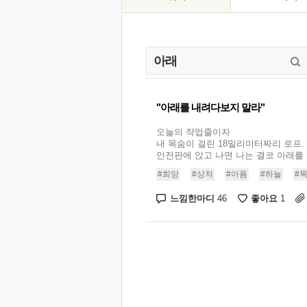
"아래를 내려다보지 말라"
오늘의 작업줄이자
내 목숨이 걸린 18밀리미터짜리 로프.
안전판에 앉고 나면 나는 결코 아래를 .
#희망
#상처
#아픔
#하늘
#
느낌한마디
좋아요
46
1