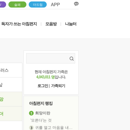
V
솔패
더드림
독자가 쓰는 아침편지
모음방
나눔터
|
|
이러스
현재 아침편지 가족은
4,043,011 명
입니다.
삶
로그인
|
가족되기
망
아침편지 랭킹
희망이란
더
'모른다'는 것
귀를 열고 마음을 내어주고