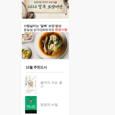
사람살리는 '말복' 보양 밥상
옹달샘 닭개장&채개장
한정수량
12월 추천도서
끝까지 쓰는 용
기
영양의 비밀