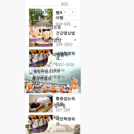
9/19
캘린더보기+
행복한가족
여행
9/24~9/26
힐링허그
사감포옹
>
건강명상법
스..
예술치유
걷기명상
>
10/9~10/10
내면혁명워
'옹달샘의 꽃'
자원봉사
크..
· 청년 자원봉사
10/17~10/18
· 금빛청년 자원봉사
· 음식연구 자원봉사
황금변캠프
17기
10/30~10/31
통증잡는워
크숍
11/7~11/8
2026 말복 보양대전
내면혁명워
최대
74%할인
크..
12/12~12/13