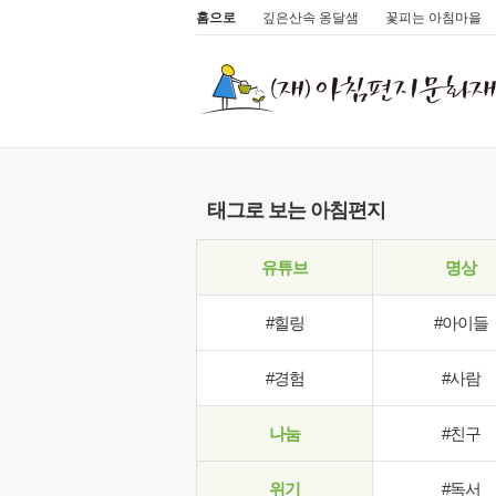
홈으로
깊은산속 옹달샘
꽃피는 아침마을
태그로 보는 아침편지
유튜브
명상
#힐링
#아이들
#경험
#사람
나눔
#친구
위기
#독서