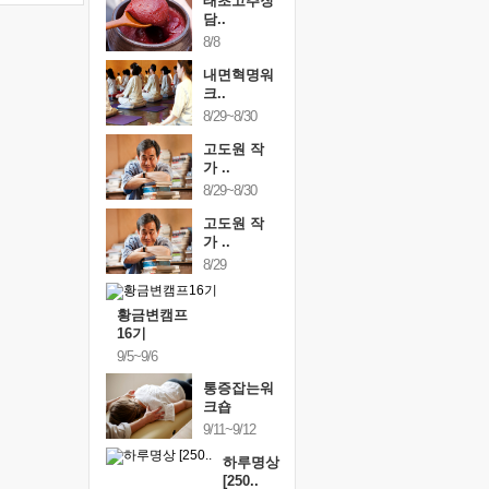
태초고추장
담..
8/8
내면혁명워
크..
8/29~8/30
고도원 작
가 ..
8/29~8/30
고도원 작
가 ..
8/29
황금변캠프
16기
9/5~9/6
통증잡는워
크숍
9/11~9/12
하루명상
[250..