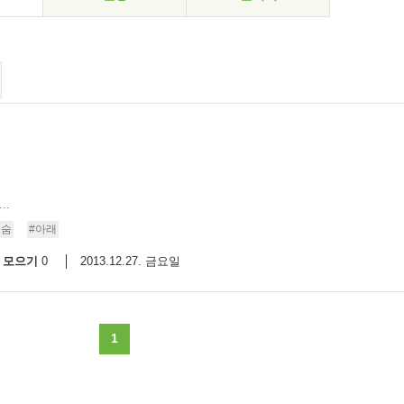
..
목숨
#아래
모으기
2013.12.27. 금요일
0
1