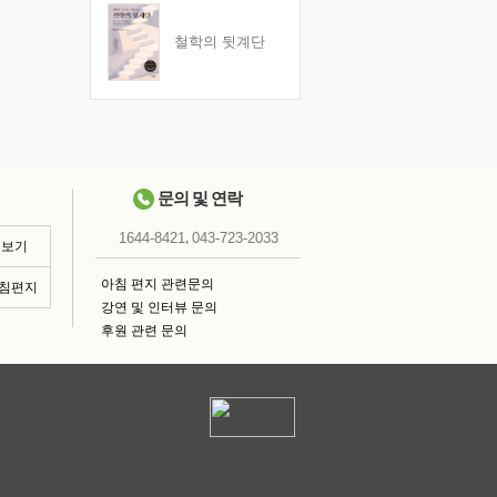
철학의 뒷계단
문의 및 연락
,
1644-8421
043-723-2033
 보기
아침 편지 관련문의
아침편지
강연 및 인터뷰 문의
후원 관련 문의