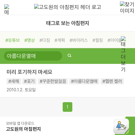
태그로 보는 아침편지
#유튜브
#명상
#다짐
#계획
#바이러스
#힐링
#아이들
#비전캠프
#독서캠프
#삶
#경험
#사람
#도움
#선택
#희망
#나눔
#친구
#링컨학교
#극복
#리더
#위기
미리 포기하지 마세요
#독서
#건강
#면역력
#새해
#포기
#꾸준한발걸음
#아름다운열매
#헬렌 켈러
2010.1.2. 토요일
1
모바일 앱 다운로드
고도원의 아침편지