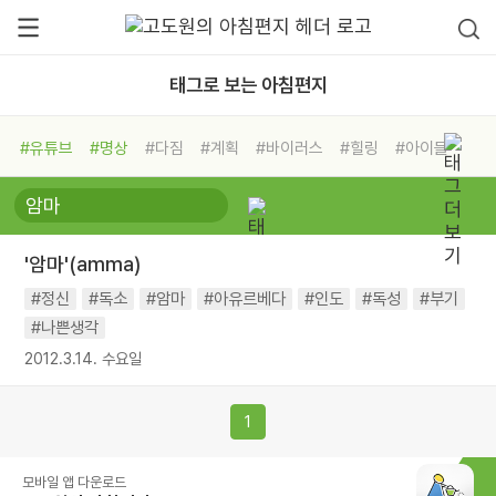
태그로 보는 아침편지
#유튜브
#명상
#다짐
#계획
#바이러스
#힐링
#아이들
#비전캠프
#독서캠프
#삶
#경험
#사람
#도움
#선택
#희망
#나눔
#친구
#링컨학교
#극복
#리더
#위기
'암마'(amma)
#독서
#건강
#면역력
#정신
#독소
#암마
#아유르베다
#인도
#독성
#부기
#나쁜생각
2012.3.14. 수요일
1
모바일 앱 다운로드