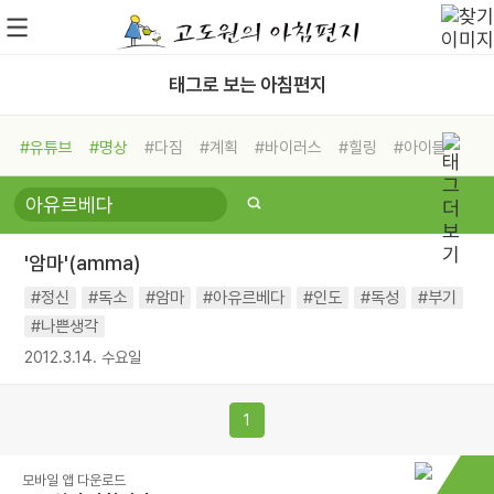
태그로 보는 아침편지
#유튜브
#명상
#다짐
#계획
#바이러스
#힐링
#아이들
#비전캠프
#독서캠프
#삶
#경험
#사람
#도움
#선택
#희망
#나눔
#친구
#링컨학교
#극복
#리더
#위기
'암마'(amma)
#독서
#건강
#면역력
#정신
#독소
#암마
#아유르베다
#인도
#독성
#부기
#나쁜생각
2012.3.14. 수요일
1
모바일 앱 다운로드