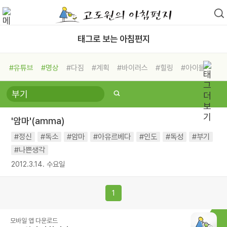
태그로 보는 아침편지
#유튜브
#명상
#다짐
#계획
#바이러스
#힐링
#아이들
#비전캠프
#독서캠프
#삶
#경험
#사람
#도움
#선택
#희망
#나눔
#친구
#링컨학교
#극복
#리더
#위기
'암마'(amma)
#독서
#건강
#면역력
#정신
#독소
#암마
#아유르베다
#인도
#독성
#부기
#나쁜생각
2012.3.14. 수요일
1
모바일 앱 다운로드