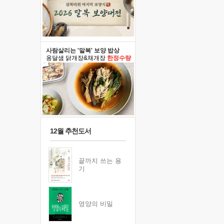
사람살리는 '말복' 보양 밥상
옹달샘 닭개장&채개장
한정수량
12월 추천도서
끝까지 쓰는 용
기
영양의 비밀