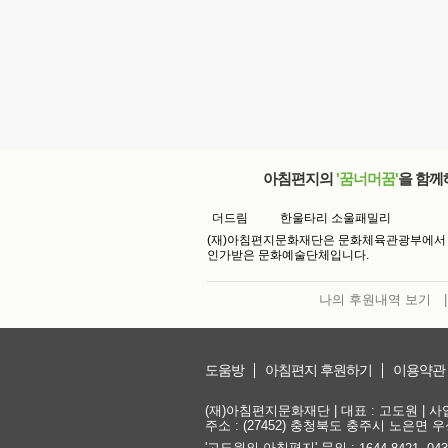
아침편지의
'꿈너머꿈'
을 함께
더드림
한울타리 소울패밀리
(재)아침편지문화재단은 문화체육관광부에서
인가받은 문화예술단체입니다.
나의 후원내역 보기
|
도움방
아침편지 후원하기
이용약관
(재)아침편지문화재단 | 대표 : 고도원 | 사업자
주소 : (27452) 충청북도 충주시 노은면 우성
'고도원의 아침편지' 문의 :
,