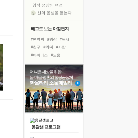
영적 성장의 여정
신의 음성을 듣는다
흙이 된 몸으로 출근하는 여자
극과 극의 양 끝단
태그로 보는 아침편지
내가 '나다움'을 찾는 길
#면역력
#명상
#독서
피해 갈 수 없는 사건들
#친구
#리더
#사람
처음 손을 잡았던 날
#바이러스
#도움
꿈이 실제가 되는 것
#아이들
#경험
#다짐
'말 타는 법'을 먼저
#힐링
#건강
#삶
더 나은 세상을 위한
졸업식 사진을 보며
몸·마음·영혼의 힐링공동체
#독서캠프
#링컨학교
극심한 변비, 어깨결림, 수면 장애
한울타리 소울패밀리
#나눔
#유튜브
#계획
아픈 아버지를 위한 공간 설계
#선택
#희망
#위기
슬럼프
#비전캠프
#극복
보고 싶은 어머니
유년 시절의 부산 영도 바다
못된 꼰대들
옹달샘 프로그램
너무 황홀한 꽃들이여!