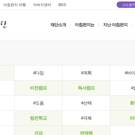
아침편지 여행
아버지센터
BDS
고도원T
재단소개
아침편지는
지난 아침편지
|
|
|
#다짐
#계획
#바
비전캠프
독서캠프
#
#도움
#선택
희
링컨학교
#극복
리
건강
면역력