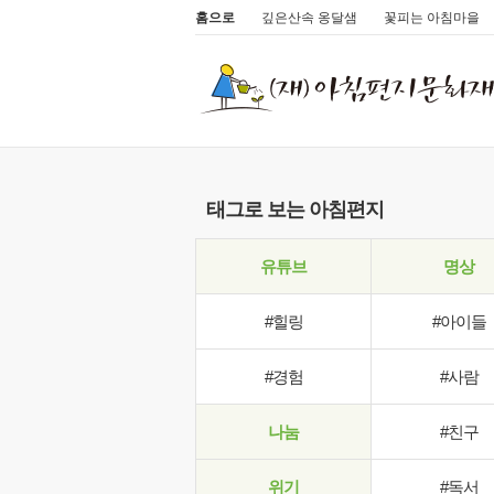
홈으로
깊은산속 옹달샘
꽃피는 아침마을
태그로 보는 아침편지
유튜브
명상
#힐링
#아이들
#경험
#사람
나눔
#친구
위기
#독서