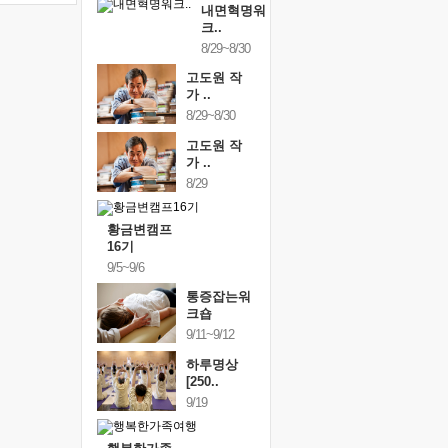
내면혁명워
크..
8/29~8/30
고도원 작
가 ..
8/29~8/30
고도원 작
가 ..
8/29
황금변캠프
16기
9/5~9/6
통증잡는워
크숍
9/11~9/12
하루명상
[250..
9/19