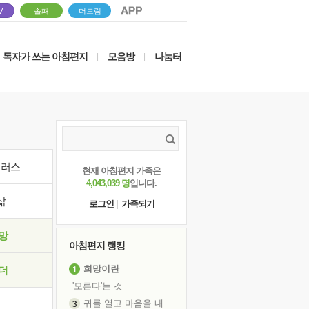
V
솔패
더드림
독자가 쓰는 아침편지
모음방
나눔터
|
|
이러스
현재 아침편지 가족은
4,043,039 명
입니다.
삶
로그인
|
가족되기
망
아침편지 랭킹
희망이란
더
'모른다'는 것
귀를 열고 마음을 내어주고