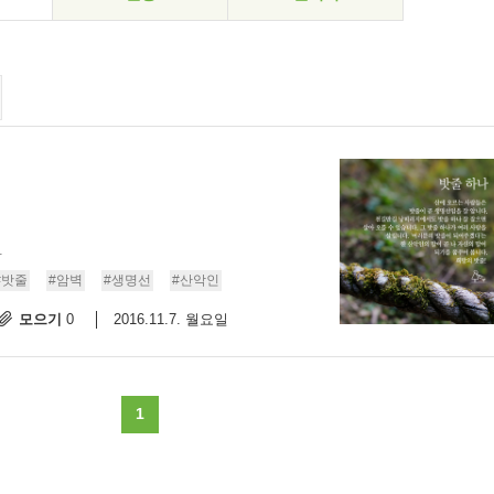
.
#밧줄
#암벽
#생명선
#산악인
모으기
2016.11.7. 월요일
0
1