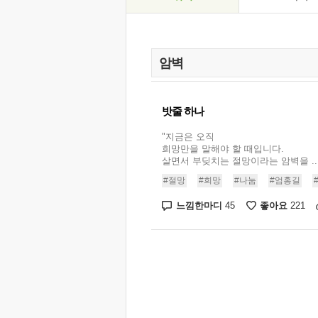
밧줄 하나
"지금은 오직
희망만을 말해야 할 때입니다.
살면서 부딪치는 절망이라는 암벽을 ..
#절망
#희망
#나눔
#엄홍길
느낌한마디
좋아요
45
221