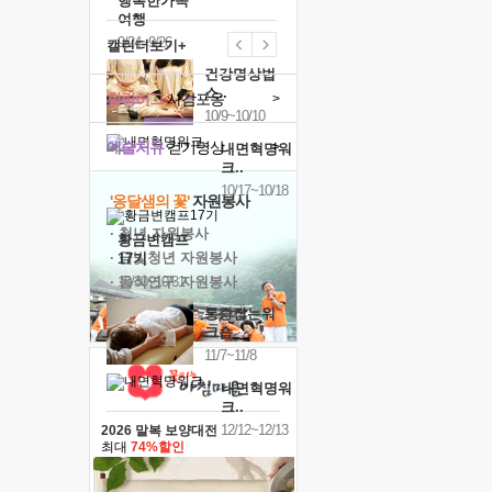
행복한가족
여행
9/24~9/26
캘린더보기+
건강명상법
스..
힐링허그
사감포옹
>
10/9~10/10
예술치유
걷기명상
>
내면혁명워
크..
10/17~10/18
'옹달샘의 꽃'
자원봉사
· 청년 자원봉사
황금변캠프
· 금빛청년 자원봉사
17기
· 음식연구 자원봉사
10/30~10/31
통증잡는워
크숍
11/7~11/8
내면혁명워
크..
12/12~12/13
2026 말복 보양대전
최대
74%할인