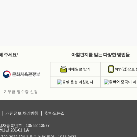
해 주세요!
아침편지를 받는 다양한 방법들
이메일로 받기
App(앱)으로
음성 아침편지
중국어 
기부금 영수증 신청
개인정보 처리방침
찾아오는길
등록번호 : 105-82-13577
1길 201-61,1층
/ '아침편지여행'문의 :